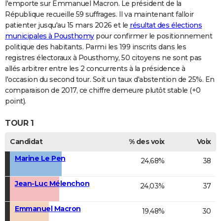
l'emporte sur Emmanuel Macron. Le président de la
République recueille 59 suffrages. Il va maintenant falloir
patienter jusqu'au 15 mars 2026 et le
résultat des élections
municipales à Pousthomy
pour confirmer le positionnement
politique des habitants. Parmi les 199 inscrits dans les
registres électoraux à Pousthomy, 50 citoyens ne sont pas
allés arbitrer entre les 2 concurrents à la présidence à
l'occasion du second tour. Soit un taux d'abstention de 25%. En
comparaison de 2017, ce chiffre demeure plutôt stable (+0
point).
TOUR 1
Candidat
% des voix
Voix
Marine Le Pen
24,68%
38
Jean-Luc Mélenchon
24,03%
37
Emmanuel Macron
19,48%
30