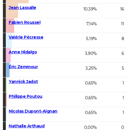
Jean Lassalle
10,39%
16
Fabien Roussel
7,14%
11
Valérie Pécresse
5,19%
8
Anne Hidalgo
3,90%
6
Éric Zemmour
3,25%
5
Yannick Jadot
0,65%
1
Philippe Poutou
0,65%
1
Nicolas Dupont-Aignan
0,65%
1
Nathalie Arthaud
0,00%
0