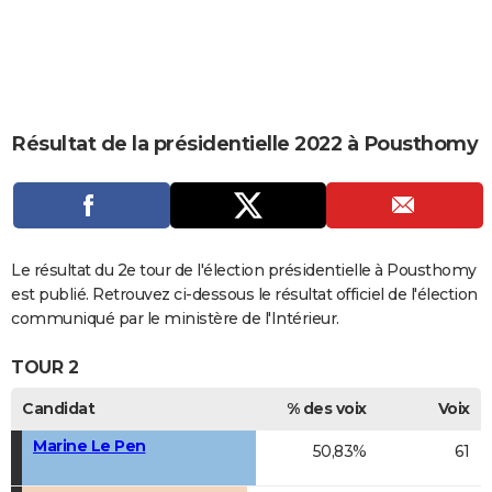
City break
Voyage de noces
Climat
Destinations
Voyage nature
Forum
+
PHOTO
GUIDES D'ACHAT
BONS PLANS
Résultat de la présidentielle 2022 à Pousthomy
CARTE DE VOEUX
Carte Bonne année
Carte Pâques
Carte de Noël
Carte Saint-Valentin
Carte d'anniversaire
DICTIONNAIRE
Biographies
Expressions
Dictionnaire
Citations
Proverbes
PROGRAMME TV
Le résultat du 2e tour de l'élection présidentielle à Pousthomy
COPAINS D'AVANT
est publié. Retrouvez ci-dessous le résultat officiel de l'élection
communiqué par le ministère de l'Intérieur.
Se connecter
Collèges
Universités
Service militaire
S'inscrire
Lycées
Primaires
Entreprises
Avis de recherche
AVIS DE DÉCÈS
TOUR 2
FORUM
Candidat
% des voix
Voix
Lifestyle
Sport
Television
Cinema
Bricolage
Culture
Auto
Voyage
Marine Le Pen
50,83%
61