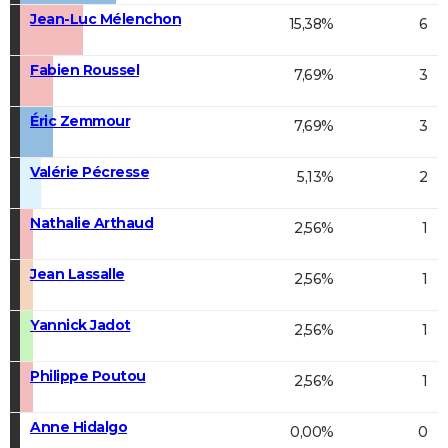
Jean-Luc Mélenchon
15,38%
6
Fabien Roussel
7,69%
3
Éric Zemmour
7,69%
3
Valérie Pécresse
5,13%
2
Nathalie Arthaud
2,56%
1
Jean Lassalle
2,56%
1
Yannick Jadot
2,56%
1
Philippe Poutou
2,56%
1
Anne Hidalgo
0,00%
0