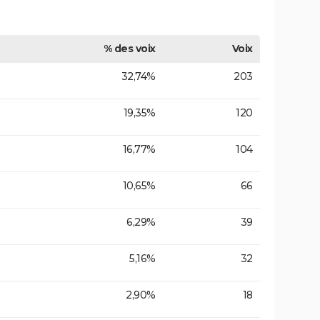
% des voix
Voix
32,74%
203
19,35%
120
16,77%
104
10,65%
66
6,29%
39
5,16%
32
2,90%
18