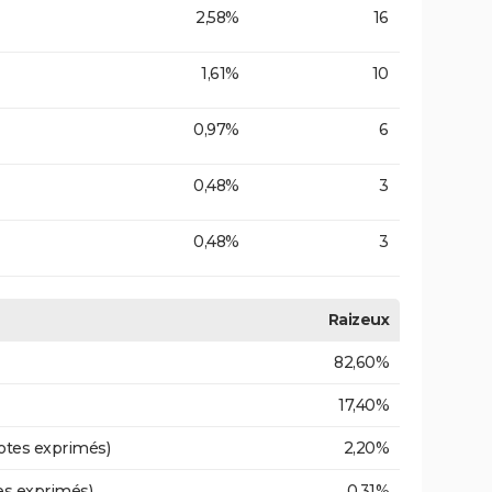
2,58%
16
1,61%
10
0,97%
6
0,48%
3
0,48%
3
Raizeux
82,60%
17,40%
otes exprimés)
2,20%
es exprimés)
0,31%