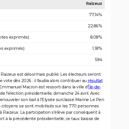
Raizeux
77,14%
22,86%
otes exprimés)
8,08%
es exprimés)
1,18%
594
Raizeux est désormais publié. Les électeurs seront
e vote dès 2026 : il faudra alors contribuer au
résultat
 Emmanuel Macron est ressorti dans la ville d'
Île-de-
de l'élection présidentielle, dimanche 24 avril. Avec
renouveler son bail à l'Elysée surclasse Marine Le Pen
4 citoyens se sont mobilisés sur les 770 personnes
s à Raizeux. La participation s'élève par conséquent à
t à la précédente présidentielle, ce taux baisse de