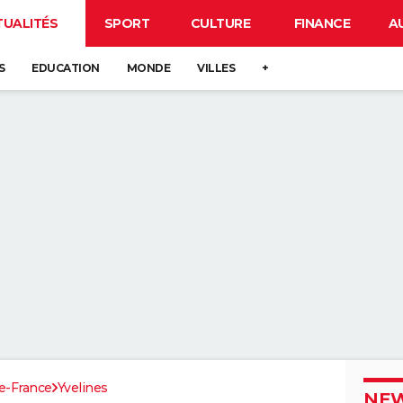
TUALITÉS
SPORT
CULTURE
FINANCE
A
S
EDUCATION
MONDE
VILLES
+
de-France
Yvelines
NEW