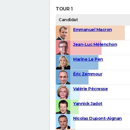
TOUR 1
Candidat
Emmanuel Macron
Jean-Luc Mélenchon
Marine Le Pen
Éric Zemmour
Valérie Pécresse
Yannick Jadot
Nicolas Dupont-Aignan