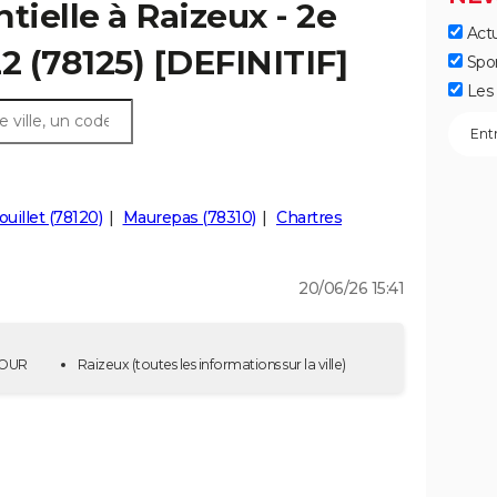
tielle à Raizeux - 2e
Actu
2 (78125) [DEFINITIF]
Spo
Les 
illet (78120)
Maurepas (78310)
Chartres
20/06/26 15:41
 TOUR
Raizeux
(toutes les informations sur la ville)