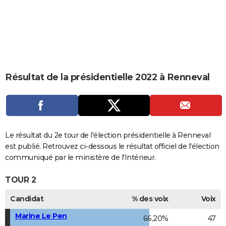
City break
Voyage de noces
Climat
Destinations
Voyage nature
Forum
+
PHOTO
GUIDES D'ACHAT
BONS PLANS
CARTE DE VOEUX
Résultat de la présidentielle 2022 à Renneval
Carte Bonne année
Carte Pâques
Carte de Noël
Carte Saint-Valentin
Carte d'anniversaire
DICTIONNAIRE
Biographies
Expressions
Dictionnaire
Citations
Proverbes
PROGRAMME TV
COPAINS D'AVANT
Le résultat du 2e tour de l'élection présidentielle à Renneval
est publié. Retrouvez ci-dessous le résultat officiel de l'élection
Se connecter
Collèges
Universités
Service militaire
S'inscrire
Lycées
Primaires
Entreprises
Avis de recherche
AVIS DE DÉCÈS
communiqué par le ministère de l'Intérieur.
FORUM
TOUR 2
Lifestyle
Sport
Television
Cinema
Bricolage
Culture
Auto
Voyage
Candidat
% des voix
Voix
Marine Le Pen
66,20%
47