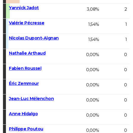
Yannick Jadot
3,08%
2
Valérie Pécresse
1,54%
1
Nicolas Dupont-Aignan
1,54%
1
Nathalie Arthaud
0,00%
0
Fabien Roussel
0,00%
0
Éric Zemmour
0,00%
0
Jean-Luc Mélenchon
0,00%
0
Anne Hidalgo
0,00%
0
Philippe Poutou
0,00%
0