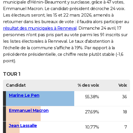
municipale d'Hénin-Beaumont y surclasse, grâce à 47 votes,
Emmanuel Macron. Le candidat-président décroche 24 voix.
Les électeurs seront, les 15 et 22 mars 2026, amenés à
retourner dans les bureaux de vote : il faudra alors participer au
résultat des municipales à Renneval
. Dimanche 24 avril, 17
personnes n'ont pas pris part au vote parmi les 91 inscrits sur
les listes électorales à Renneval. Le taux d'abstention à
l'échelle de la commune s'affiche à 19%. Par rapport à la
précédente présidentielle, ce chiffre reste plutôt stable (-1,6
point).
TOUR 1
Candidat
% des voix
Voix
Marine Le Pen
55,38%
36
Emmanuel Macron
27,69%
18
Jean Lassalle
10,77%
7