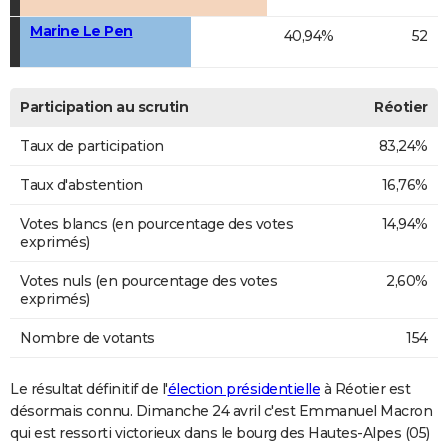
Marine Le Pen
40,94%
52
Participation au scrutin
Réotier
Taux de participation
83,24%
Taux d'abstention
16,76%
Votes blancs (en pourcentage des votes
14,94%
exprimés)
Votes nuls (en pourcentage des votes
2,60%
exprimés)
Nombre de votants
154
Le résultat définitif de l'
élection présidentielle
à Réotier est
désormais connu. Dimanche 24 avril c'est Emmanuel Macron
qui est ressorti victorieux dans le bourg des Hautes-Alpes (05)