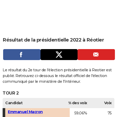
City break
Voyage de noces
Climat
Destinations
Voyage nature
Forum
+
PHOTO
GUIDES D'ACHAT
BONS PLANS
CARTE DE VOEUX
Résultat de la présidentielle 2022 à Réotier
Carte Bonne année
Carte Pâques
Carte de Noël
Carte Saint-Valentin
Carte d'anniversaire
DICTIONNAIRE
Biographies
Expressions
Dictionnaire
Citations
Proverbes
PROGRAMME TV
COPAINS D'AVANT
Le résultat du 2e tour de l'élection présidentielle à Reotier est
publié. Retrouvez ci-dessous le résultat officiel de l'élection
Se connecter
Collèges
Universités
Service militaire
S'inscrire
Lycées
Primaires
Entreprises
Avis de recherche
AVIS DE DÉCÈS
communiqué par le ministère de l'Intérieur.
FORUM
TOUR 2
Lifestyle
Sport
Television
Cinema
Bricolage
Culture
Auto
Voyage
Candidat
% des voix
Voix
Emmanuel Macron
59,06%
75