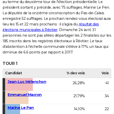
au terme du deuxième tour de l'élection présidentielle. Le
président sortant y précède, avec 75 suffrages, Marine Le Pen.
La députée de la onzième circonscription du Pas-de-Calais
enregistre 52 suffrages. Le prochain rendez-vous électoral aura
lieu les 15 et 22 mars prochains : il s'agira du
résultat des
élections municipales à Réotier
. Dimanche 24 avril, 31
personnes ne sont pas allées départager les 2 finalistes sur les
185 inscrits dans les registres électoraux à Réotier. Le taux
d'abstention à l'échelle communale s'élève à 17%, un taux qui
diminue de 6.6 points par rapport à 2017.
TOUR 1
Candidat
% des voix
Voix
Jean-Luc Mélenchon
26,28%
41
Emmanuel Macron
21,79%
34
Marine Le Pen
14,10%
22