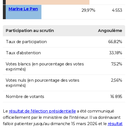
Marine Le Pen
29,97%
4 553
Participation au scrutin
Angoulême
Taux de participation
66,82%
Taux d'abstention
33,18%
Votes blancs (en pourcentage des votes
7,52%
exprimés)
Votes nuls (en pourcentage des votes
2,56%
exprimés)
Nombre de votants
16 895
Le
résultat de l'élection présidentielle
a été communiqué
officiellement par le ministère de l'Intérieur. Il va dorénavant
falloir patienter jusqu'au dimanche 15 mars 2026 et le
résultat