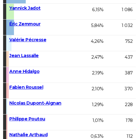
Yannick Jadot
6,15%
1 086
Éric Zemmour
5,84%
1 032
Valérie Pécresse
4,26%
752
Jean Lassalle
2,47%
437
Anne Hidalgo
2,19%
387
Fabien Roussel
2,10%
370
Nicolas Dupont-Aignan
1,29%
228
Philippe Poutou
1,01%
178
Nathalie Arthaud
0,63%
112