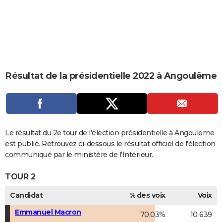
City break
Voyage de noces
Climat
Destinations
Voyage nature
Forum
+
PHOTO
GUIDES D'ACHAT
BONS PLANS
CARTE DE VOEUX
Résultat de la présidentielle 2022 à Angoulême
Carte Bonne année
Carte Pâques
Carte de Noël
Carte Saint-Valentin
Carte d'anniversaire
DICTIONNAIRE
Biographies
Expressions
Dictionnaire
Citations
Proverbes
PROGRAMME TV
COPAINS D'AVANT
Le résultat du 2e tour de l'élection présidentielle à Angouleme
est publié. Retrouvez ci-dessous le résultat officiel de l'élection
Se connecter
Collèges
Universités
Service militaire
S'inscrire
Lycées
Primaires
Entreprises
Avis de recherche
AVIS DE DÉCÈS
communiqué par le ministère de l'Intérieur.
FORUM
TOUR 2
Lifestyle
Sport
Television
Cinema
Bricolage
Culture
Auto
Voyage
Candidat
% des voix
Voix
Emmanuel Macron
70,03%
10 639