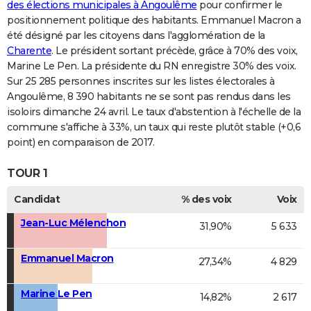
des élections municipales à Angoulême
pour confirmer le
positionnement politique des habitants. Emmanuel Macron a
été désigné par les citoyens dans l'agglomération de la
Charente
. Le président sortant précède, grâce à 70% des voix,
Marine Le Pen. La présidente du RN enregistre 30% des voix.
Sur 25 285 personnes inscrites sur les listes électorales à
Angoulême, 8 390 habitants ne se sont pas rendus dans les
isoloirs dimanche 24 avril. Le taux d'abstention à l'échelle de la
commune s'affiche à 33%, un taux qui reste plutôt stable (+0,6
point) en comparaison de 2017.
TOUR 1
Candidat
% des voix
Voix
Jean-Luc Mélenchon
31,90%
5 633
Emmanuel Macron
27,34%
4 829
Marine Le Pen
14,82%
2 617