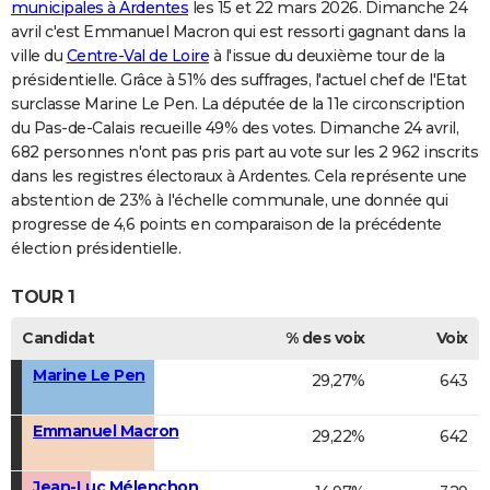
municipales à Ardentes
les 15 et 22 mars 2026. Dimanche 24
avril c'est Emmanuel Macron qui est ressorti gagnant dans la
ville du
Centre-Val de Loire
à l'issue du deuxième tour de la
présidentielle. Grâce à 51% des suffrages, l'actuel chef de l'Etat
surclasse Marine Le Pen. La députée de la 11e circonscription
du Pas-de-Calais recueille 49% des votes. Dimanche 24 avril,
682 personnes n'ont pas pris part au vote sur les 2 962 inscrits
dans les registres électoraux à Ardentes. Cela représente une
abstention de 23% à l'échelle communale, une donnée qui
progresse de 4,6 points en comparaison de la précédente
élection présidentielle.
TOUR 1
Candidat
% des voix
Voix
Marine Le Pen
29,27%
643
Emmanuel Macron
29,22%
642
Jean-Luc Mélenchon