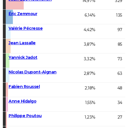
14,97%
329
Éric Zemmour
6,14%
135
Valérie Pécresse
4,42%
97
Jean Lassalle
3,87%
85
Yannick Jadot
3,32%
73
Nicolas Dupont-Aignan
2,87%
63
Fabien Roussel
2,18%
48
Anne Hidalgo
1,55%
34
Philippe Poutou
1,23%
27