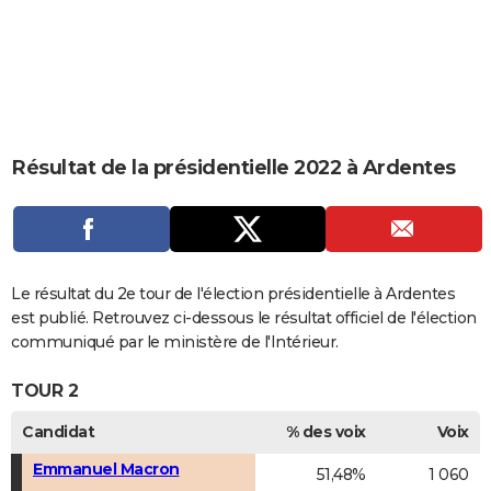
City break
Voyage de noces
Climat
Destinations
Voyage nature
Forum
+
PHOTO
GUIDES D'ACHAT
BONS PLANS
CARTE DE VOEUX
Résultat de la présidentielle 2022 à Ardentes
Carte Bonne année
Carte Pâques
Carte de Noël
Carte Saint-Valentin
Carte d'anniversaire
DICTIONNAIRE
Biographies
Expressions
Dictionnaire
Citations
Proverbes
PROGRAMME TV
COPAINS D'AVANT
Le résultat du 2e tour de l'élection présidentielle à Ardentes
est publié. Retrouvez ci-dessous le résultat officiel de l'élection
Se connecter
Collèges
Universités
Service militaire
S'inscrire
Lycées
Primaires
Entreprises
Avis de recherche
AVIS DE DÉCÈS
communiqué par le ministère de l'Intérieur.
FORUM
TOUR 2
Lifestyle
Sport
Television
Cinema
Bricolage
Culture
Auto
Voyage
Candidat
% des voix
Voix
Emmanuel Macron
51,48%
1 060