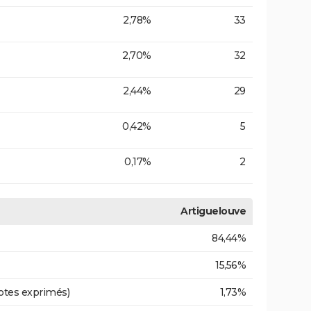
2,78%
33
2,70%
32
2,44%
29
0,42%
5
0,17%
2
Artiguelouve
84,44%
15,56%
otes exprimés)
1,73%