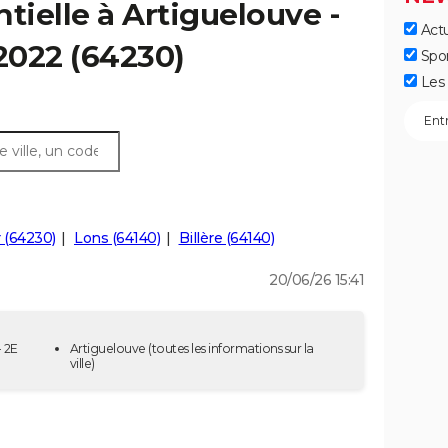
tielle à Artiguelouve -
Actu
 2022 (64230)
Spo
Les 
 (64230)
Lons (64140)
Billère (64140)
20/06/26 15:41
- 2E
Artiguelouve
(toutes les informations sur la
ville)