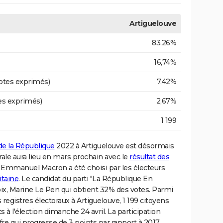
Artiguelouve
83,26%
16,74%
otes exprimés)
7,42%
es exprimés)
2,67%
1 199
 de la République
2022 à Artiguelouve est désormais
ale aura lieu en mars prochain avec le
résultat des
. Emmanuel Macron a été choisi par les électeurs
itaine
. Le candidat du parti "La République En
oix, Marine Le Pen qui obtient 32% des votes. Parmi
 registres électoraux à Artiguelouve, 1 199 citoyens
s à l'élection dimanche 24 avril. La participation
re qui progresse de 3 points par rapport à 2017.