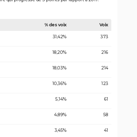
% des voix
Voix
31,42%
373
18,20%
216
18,03%
214
10,36%
123
5,14%
61
4,89%
58
3,45%
41