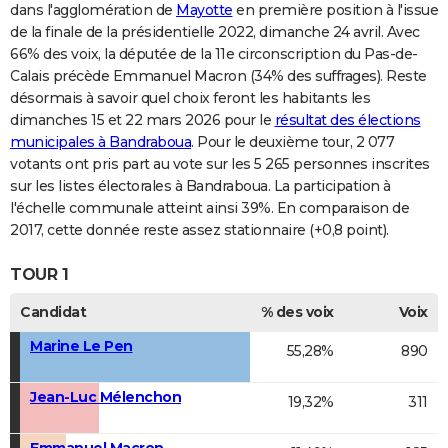
dans l'agglomération de
Mayotte
en première position à l'issue
de la finale de la présidentielle 2022, dimanche 24 avril. Avec
66% des voix, la députée de la 11e circonscription du Pas-de-
Calais précède Emmanuel Macron (34% des suffrages). Reste
désormais à savoir quel choix feront les habitants les
dimanches 15 et 22 mars 2026 pour le
résultat des élections
municipales à Bandraboua
. Pour le deuxième tour, 2 077
votants ont pris part au vote sur les 5 265 personnes inscrites
sur les listes électorales à Bandraboua. La participation à
l'échelle communale atteint ainsi 39%. En comparaison de
2017, cette donnée reste assez stationnaire (+0,8 point).
TOUR 1
Candidat
% des voix
Voix
Marine Le Pen
55,28%
890
Jean-Luc Mélenchon
19,32%
311
Emmanuel Macron