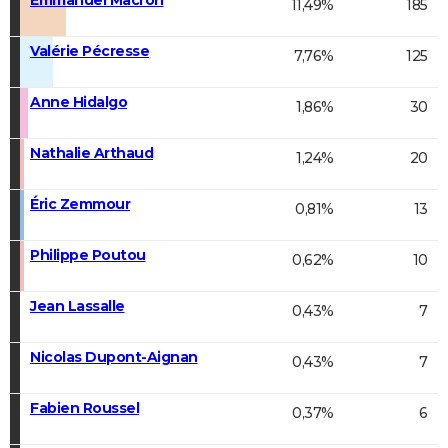
11,49%
185
Valérie Pécresse
7,76%
125
Anne Hidalgo
1,86%
30
Nathalie Arthaud
1,24%
20
Éric Zemmour
0,81%
13
Philippe Poutou
0,62%
10
Jean Lassalle
0,43%
7
Nicolas Dupont-Aignan
0,43%
7
Fabien Roussel
0,37%
6