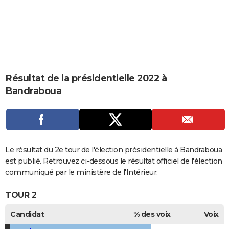
City break
Voyage de noces
Climat
Destinations
Voyage nature
Forum
+
PHOTO
GUIDES D'ACHAT
BONS PLANS
CARTE DE VOEUX
Résultat de la présidentielle 2022 à
Bandraboua
Carte Bonne année
Carte Pâques
Carte de Noël
Carte Saint-Valentin
Carte d'anniversaire
DICTIONNAIRE
Biographies
Expressions
Dictionnaire
Citations
Proverbes
PROGRAMME TV
COPAINS D'AVANT
Le résultat du 2e tour de l'élection présidentielle à Bandraboua
Se connecter
Collèges
Universités
Service militaire
S'inscrire
Lycées
Primaires
Entreprises
Avis de recherche
AVIS DE DÉCÈS
est publié. Retrouvez ci-dessous le résultat officiel de l'élection
communiqué par le ministère de l'Intérieur.
FORUM
TOUR 2
Lifestyle
Sport
Television
Cinema
Bricolage
Culture
Auto
Voyage
Candidat
% des voix
Voix