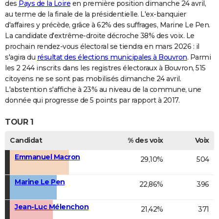
des
Pays de la Loire
en première position dimanche 24 avril,
au terme de la finale de la présidentielle. L'ex-banquier
d'affaires y précède, grâce à 62% des suffrages, Marine Le Pen.
La candidate d'extrême-droite décroche 38% des voix. Le
prochain rendez-vous électoral se tiendra en mars 2026 : il
s'agira du
résultat des élections municipales à Bouvron
. Parmi
les 2 244 inscrits dans les registres électoraux à Bouvron, 515
citoyens ne se sont pas mobilisés dimanche 24 avril.
L'abstention s'affiche à 23% au niveau de la commune, une
donnée qui progresse de 5 points par rapport à 2017.
TOUR 1
Candidat
% des voix
Voix
Emmanuel Macron
29,10%
504
Marine Le Pen
22,86%
396
Jean-Luc Mélenchon
21,42%
371