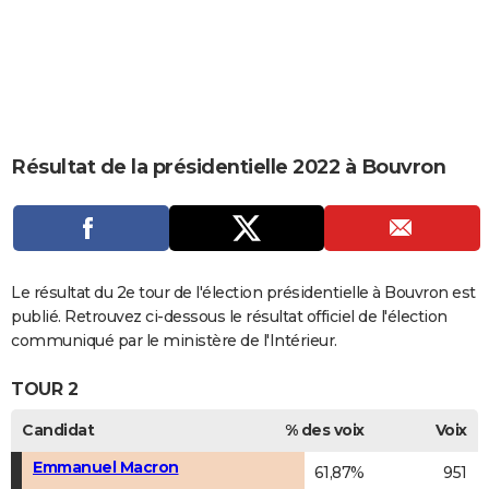
City break
Voyage de noces
Climat
Destinations
Voyage nature
Forum
+
PHOTO
GUIDES D'ACHAT
BONS PLANS
CARTE DE VOEUX
Résultat de la présidentielle 2022 à Bouvron
Carte Bonne année
Carte Pâques
Carte de Noël
Carte Saint-Valentin
Carte d'anniversaire
DICTIONNAIRE
Biographies
Expressions
Dictionnaire
Citations
Proverbes
PROGRAMME TV
COPAINS D'AVANT
Le résultat du 2e tour de l'élection présidentielle à Bouvron est
publié. Retrouvez ci-dessous le résultat officiel de l'élection
Se connecter
Collèges
Universités
Service militaire
S'inscrire
Lycées
Primaires
Entreprises
Avis de recherche
AVIS DE DÉCÈS
communiqué par le ministère de l'Intérieur.
FORUM
TOUR 2
Lifestyle
Sport
Television
Cinema
Bricolage
Culture
Auto
Voyage
Candidat
% des voix
Voix
Emmanuel Macron
61,87%
951