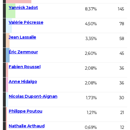
Yannick Jadot
8,37%
145
Valérie Pécresse
4,50%
78
Jean Lassalle
3,35%
58
Éric Zemmour
2,60%
45
Fabien Roussel
2,08%
36
Anne Hidalgo
2,08%
36
Nicolas Dupont-Aignan
1,73%
30
Philippe Poutou
1,21%
21
Nathalie Arthaud
0,69%
12