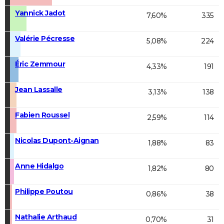
Yannick Jadot
7,60%
335
Valérie Pécresse
5,08%
224
Éric Zemmour
4,33%
191
Jean Lassalle
3,13%
138
Fabien Roussel
2,59%
114
Nicolas Dupont-Aignan
1,88%
83
Anne Hidalgo
1,82%
80
Philippe Poutou
0,86%
38
Nathalie Arthaud
0,70%
31