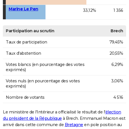
Marine Le Pen
33,12%
1 356
Participation au scrutin
Brech
Taux de participation
79,45%
Taux d'abstention
20,55%
Votes blancs (en pourcentage des votes
6,29%
exprimés)
Votes nuls (en pourcentage des votes
3,06%
exprimés)
Nombre de votants
4 516
Le ministère de l'Intérieur a officialisé le résultat de l'
élection
du président de la République
à Brech. Emmanuel Macron est
arrivé dans cette commune de
Bretagne
en pole position au