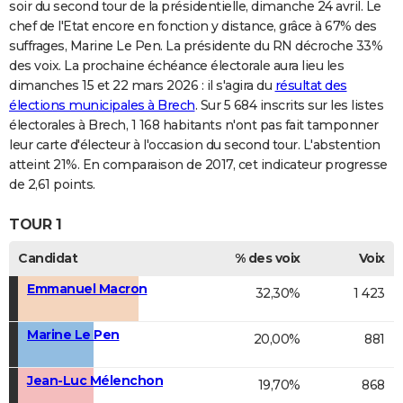
soir du second tour de la présidentielle, dimanche 24 avril. Le
chef de l'Etat encore en fonction y distance, grâce à 67% des
suffrages, Marine Le Pen. La présidente du RN décroche 33%
des voix. La prochaine échéance électorale aura lieu les
dimanches 15 et 22 mars 2026 : il s'agira du
résultat des
élections municipales à Brech
. Sur 5 684 inscrits sur les listes
électorales à Brech, 1 168 habitants n'ont pas fait tamponner
leur carte d'électeur à l'occasion du second tour. L'abstention
atteint 21%. En comparaison de 2017, cet indicateur progresse
de 2,61 points.
TOUR 1
Candidat
% des voix
Voix
Emmanuel Macron
32,30%
1 423
Marine Le Pen
20,00%
881
Jean-Luc Mélenchon
19,70%
868