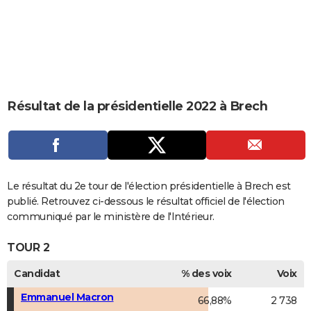
City break
Voyage de noces
Climat
Destinations
Voyage nature
Forum
+
PHOTO
GUIDES D'ACHAT
BONS PLANS
CARTE DE VOEUX
Résultat de la présidentielle 2022 à Brech
Carte Bonne année
Carte Pâques
Carte de Noël
Carte Saint-Valentin
Carte d'anniversaire
DICTIONNAIRE
Biographies
Expressions
Dictionnaire
Citations
Proverbes
PROGRAMME TV
COPAINS D'AVANT
Le résultat du 2e tour de l'élection présidentielle à Brech est
publié. Retrouvez ci-dessous le résultat officiel de l'élection
Se connecter
Collèges
Universités
Service militaire
S'inscrire
Lycées
Primaires
Entreprises
Avis de recherche
AVIS DE DÉCÈS
communiqué par le ministère de l'Intérieur.
FORUM
TOUR 2
Lifestyle
Sport
Television
Cinema
Bricolage
Culture
Auto
Voyage
Candidat
% des voix
Voix
Emmanuel Macron
66,88%
2 738