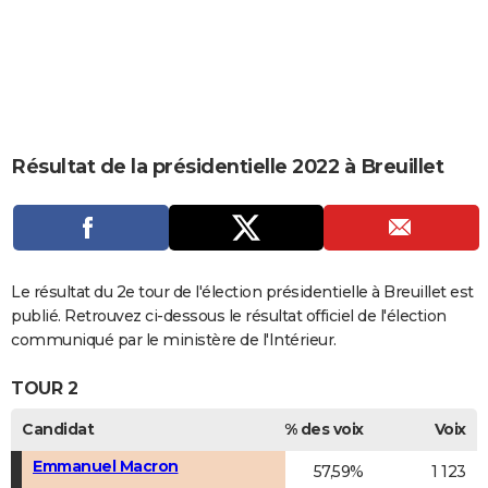
City break
Voyage de noces
Climat
Destinations
Voyage nature
Forum
+
PHOTO
GUIDES D'ACHAT
BONS PLANS
CARTE DE VOEUX
Résultat de la présidentielle 2022 à Breuillet
Carte Bonne année
Carte Pâques
Carte de Noël
Carte Saint-Valentin
Carte d'anniversaire
DICTIONNAIRE
Biographies
Expressions
Dictionnaire
Citations
Proverbes
PROGRAMME TV
COPAINS D'AVANT
Le résultat du 2e tour de l'élection présidentielle à Breuillet est
publié. Retrouvez ci-dessous le résultat officiel de l'élection
Se connecter
Collèges
Universités
Service militaire
S'inscrire
Lycées
Primaires
Entreprises
Avis de recherche
AVIS DE DÉCÈS
communiqué par le ministère de l'Intérieur.
FORUM
TOUR 2
Lifestyle
Sport
Television
Cinema
Bricolage
Culture
Auto
Voyage
Candidat
% des voix
Voix
Emmanuel Macron
57,59%
1 123