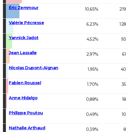
Éric Zemmour
10,65%
219
Valérie Pécresse
6,23%
128
Yannick Jadot
4,52%
93
Jean Lassalle
2,97%
61
Nicolas Dupont-Aignan
1,95%
40
Fabien Roussel
1,70%
35
Anne Hidalgo
0,88%
18
Philippe Poutou
0,49%
10
Nathalie Arthaud
0,39%
8