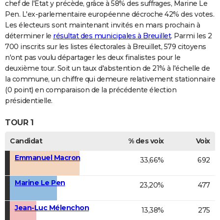
chef de l'Etat y précède, grâce à 58% des suffrages, Marine Le
Pen. L'ex-parlementaire européenne décroche 42% des votes.
Les électeurs sont maintenant invités en mars prochain à
déterminer le
résultat des municipales à Breuillet
. Parmi les 2
700 inscrits sur les listes électorales à Breuillet, 579 citoyens
n'ont pas voulu départager les deux finalistes pour le
deuxième tour. Soit un taux d'abstention de 21% à l'échelle de
la commune, un chiffre qui demeure relativement stationnaire
(0 point) en comparaison de la précédente élection
présidentielle.
TOUR 1
Candidat
% des voix
Voix
Emmanuel Macron
33,66%
692
Marine Le Pen
23,20%
477
Jean-Luc Mélenchon
13,38%
275