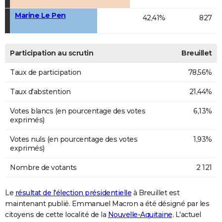
Marine Le Pen
42,41%
827
Participation au scrutin
Breuillet
Taux de participation
78,56%
Taux d'abstention
21,44%
Votes blancs (en pourcentage des votes
6,13%
exprimés)
Votes nuls (en pourcentage des votes
1,93%
exprimés)
Nombre de votants
2 121
Le
résultat de l'élection présidentielle
à Breuillet est
maintenant publié. Emmanuel Macron a été désigné par les
citoyens de cette localité de la
Nouvelle-Aquitaine
. L'actuel