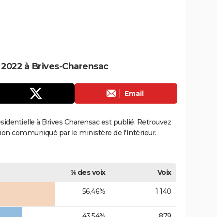
e 2022 à Brives-Charensac
Email
résidentielle à Brives Charensac est publié. Retrouvez
ection communiqué par le ministère de l'Intérieur.
% des voix
Voix
56,46%
1 140
43,54%
879