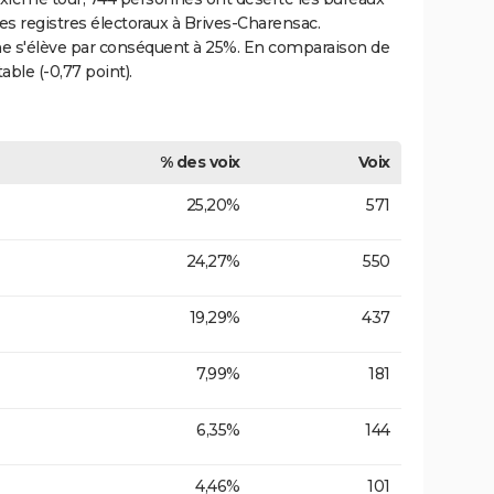
les registres électoraux à Brives-Charensac.
e s'élève par conséquent à 25%. En comparaison de
able (-0,77 point).
% des voix
Voix
25,20%
571
24,27%
550
19,29%
437
7,99%
181
6,35%
144
4,46%
101