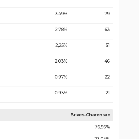
3,49%
79
2,78%
63
2,25%
51
2,03%
46
0,97%
22
0,93%
21
Brives-Charensac
76,96%