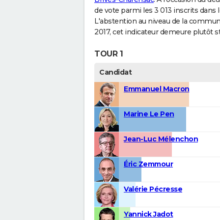
de vote parmi les 3 013 inscrits dans 
L'abstention au niveau de la commun
2017, cet indicateur demeure plutôt st
TOUR 1
Candidat
Emmanuel Macron
Marine Le Pen
Jean-Luc Mélenchon
Éric Zemmour
Valérie Pécresse
Yannick Jadot