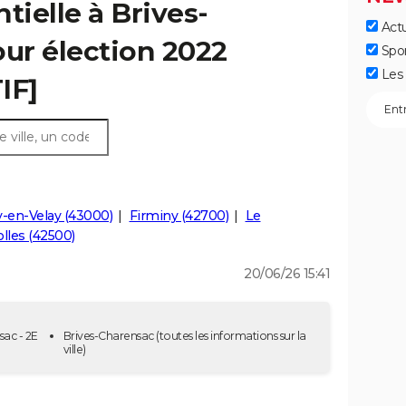
tielle à Brives-
Actu
our élection 2022
Spo
Les 
IF]
-en-Velay (43000)
Firminy (42700)
Le
les (42500)
20/06/26 15:41
sac - 2E
Brives-Charensac
(toutes les informations sur la
ville)