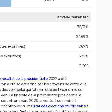
Brives-Charensac
75,31%
24,69%
otes exprimés)
7,67%
es exprimés)
3,35%
2 269
e
résultat de la présidentielle
2022 a été
n a été sélectionné par les citoyens de cette ville
% des voix, celui qui fut ministre de l'Economie de
en. La finaliste de la précédente présidentielle
rs seront, en mars 2026, amenés à se rendre à
ur contribuer au
résultat des élections municipales à
euxième tour, 744 personnes ont déserté les bureaux