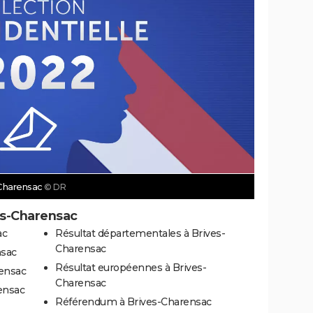
-Charensac
© DR
es-Charensac
ac
Résultat départementales à Brives-
Charensac
nsac
Résultat européennes à Brives-
rensac
Charensac
rensac
Référendum à Brives-Charensac