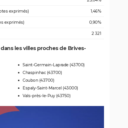
23,04%
otes exprimés)
1,46%
es exprimés)
0,90%
2 321
 dans les villes proches de Brives-
Saint-Germain-Laprade (43700)
Chaspinhac (43700)
Coubon (43700)
Espaly-Saint-Marcel (43000)
Vals-près-le-Puy (43750)