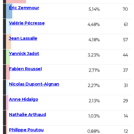
Éric Zemmour
5,14%
70
Valérie Pécresse
4,48%
61
Jean Lassalle
4,18%
57
Yannick Jadot
3,23%
44
Fabien Roussel
2,71%
37
Nicolas Dupont-Aignan
2,27%
31
Anne Hidalgo
2,13%
29
Nathalie Arthaud
1,03%
14
Philippe Poutou
0,88%
12