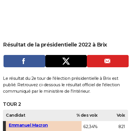
City break
Voyage de noces
Climat
Destinations
Voyage nature
Forum
+
PHOTO
GUIDES D'ACHAT
BONS PLANS
CARTE DE VOEUX
Résultat de la présidentielle 2022 à Brix
Carte Bonne année
Carte Pâques
Carte de Noël
Carte Saint-Valentin
Carte d'anniversaire
DICTIONNAIRE
Biographies
Expressions
Dictionnaire
Citations
Proverbes
PROGRAMME TV
COPAINS D'AVANT
Le résultat du 2e tour de l'élection présidentielle à Brix est
publié. Retrouvez ci-dessous le résultat officiel de l'élection
Se connecter
Collèges
Universités
Service militaire
S'inscrire
Lycées
Primaires
Entreprises
Avis de recherche
AVIS DE DÉCÈS
communiqué par le ministère de l'Intérieur.
FORUM
TOUR 2
Lifestyle
Sport
Television
Cinema
Bricolage
Culture
Auto
Voyage
Candidat
% des voix
Voix
Emmanuel Macron
62,34%
821