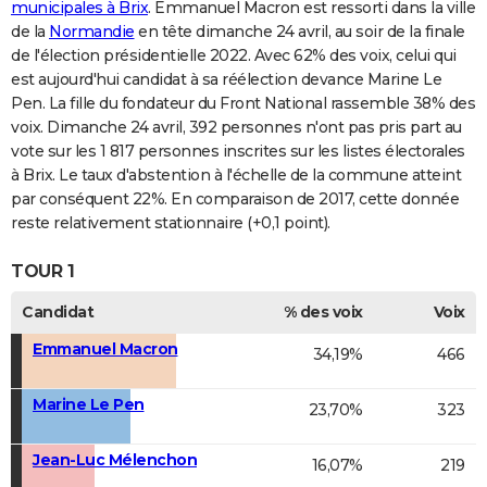
municipales à Brix
. Emmanuel Macron est ressorti dans la ville
de la
Normandie
en tête dimanche 24 avril, au soir de la finale
de l'élection présidentielle 2022. Avec 62% des voix, celui qui
est aujourd'hui candidat à sa réélection devance Marine Le
Pen. La fille du fondateur du Front National rassemble 38% des
voix. Dimanche 24 avril, 392 personnes n'ont pas pris part au
vote sur les 1 817 personnes inscrites sur les listes électorales
à Brix. Le taux d'abstention à l'échelle de la commune atteint
par conséquent 22%. En comparaison de 2017, cette donnée
reste relativement stationnaire (+0,1 point).
TOUR 1
Candidat
% des voix
Voix
Emmanuel Macron
34,19%
466
Marine Le Pen
23,70%
323
Jean-Luc Mélenchon
16,07%
219