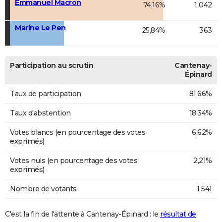
Emmanuel Macron
74,16%
1 042
Marine Le Pen
25,84%
363
Participation au scrutin
Cantenay-
Épinard
Taux de participation
81,66%
Taux d'abstention
18,34%
Votes blancs (en pourcentage des votes
6,62%
exprimés)
Votes nuls (en pourcentage des votes
2,21%
exprimés)
Nombre de votants
1 541
C'est la fin de l'attente à Cantenay-Épinard : le
résultat de