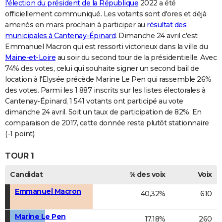
l'élection du président de la République
2022 a été
officiellement communiqué. Les votants sont d'ores et déjà
amenés en mars prochain à participer au
résultat des
municipales à Cantenay-Épinard
. Dimanche 24 avril c'est
Emmanuel Macron qui est ressorti victorieux dans la ville du
Maine-et-Loire
au soir du second tour de la présidentielle. Avec
74% des votes, celui qui souhaite signer un second bail de
location à l'Elysée précède Marine Le Pen qui rassemble 26%
des votes. Parmi les 1 887 inscrits sur les listes électorales à
Cantenay-Épinard, 1 541 votants ont participé au vote
dimanche 24 avril. Soit un taux de participation de 82%. En
comparaison de 2017, cette donnée reste plutôt stationnaire
(-1 point).
TOUR 1
Candidat
% des voix
Voix
Emmanuel Macron
40,32%
610
Marine Le Pen
17,18%
260