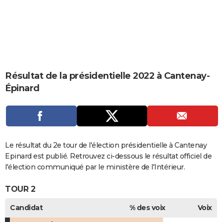
City break
Voyage de noces
Climat
Destinations
Voyage nature
Forum
+
PHOTO
GUIDES D'ACHAT
BONS PLANS
CARTE DE VOEUX
Résultat de la présidentielle 2022 à Cantenay-
Épinard
Carte Bonne année
Carte Pâques
Carte de Noël
Carte Saint-Valentin
Carte d'anniversaire
DICTIONNAIRE
Biographies
Expressions
Dictionnaire
Citations
Proverbes
PROGRAMME TV
COPAINS D'AVANT
Le résultat du 2e tour de l'élection présidentielle à Cantenay
Se connecter
Collèges
Universités
Service militaire
S'inscrire
Lycées
Primaires
Entreprises
Avis de recherche
AVIS DE DÉCÈS
Epinard est publié. Retrouvez ci-dessous le résultat officiel de
l'élection communiqué par le ministère de l'Intérieur.
FORUM
TOUR 2
Lifestyle
Sport
Television
Cinema
Bricolage
Culture
Auto
Voyage
Candidat
% des voix
Voix