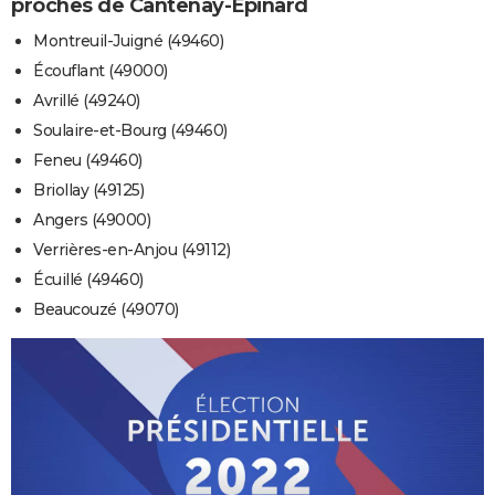
proches de Cantenay-Épinard
Montreuil-Juigné (49460)
Écouflant (49000)
Avrillé (49240)
Soulaire-et-Bourg (49460)
Feneu (49460)
Briollay (49125)
Angers (49000)
Verrières-en-Anjou (49112)
Écuillé (49460)
Beaucouzé (49070)