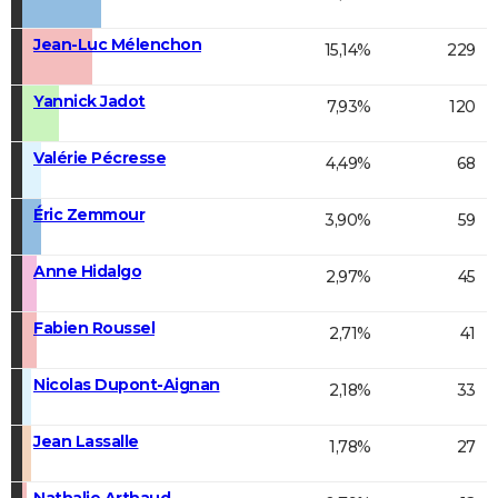
Jean-Luc Mélenchon
15,14%
229
Yannick Jadot
7,93%
120
Valérie Pécresse
4,49%
68
Éric Zemmour
3,90%
59
Anne Hidalgo
2,97%
45
Fabien Roussel
2,71%
41
Nicolas Dupont-Aignan
2,18%
33
Jean Lassalle
1,78%
27
Nathalie Arthaud