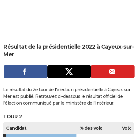
City break
Voyage de noces
Climat
Destinations
Voyage nature
Forum
+
PHOTO
GUIDES D'ACHAT
BONS PLANS
CARTE DE VOEUX
Résultat de la présidentielle 2022 à Cayeux-sur-
Mer
Carte Bonne année
Carte Pâques
Carte de Noël
Carte Saint-Valentin
Carte d'anniversaire
DICTIONNAIRE
Biographies
Expressions
Dictionnaire
Citations
Proverbes
PROGRAMME TV
COPAINS D'AVANT
Le résultat du 2e tour de l'élection présidentielle à Cayeux sur
Se connecter
Collèges
Universités
Service militaire
S'inscrire
Lycées
Primaires
Entreprises
Avis de recherche
AVIS DE DÉCÈS
Mer est publié. Retrouvez ci-dessous le résultat officiel de
l'élection communiqué par le ministère de l'Intérieur.
FORUM
TOUR 2
Lifestyle
Sport
Television
Cinema
Bricolage
Culture
Auto
Voyage
Candidat
% des voix
Voix