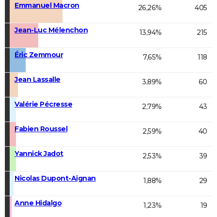
Emmanuel Macron
26,26%
405
Jean-Luc Mélenchon
13,94%
215
Éric Zemmour
7,65%
118
Jean Lassalle
3,89%
60
Valérie Pécresse
2,79%
43
Fabien Roussel
2,59%
40
Yannick Jadot
2,53%
39
Nicolas Dupont-Aignan
1,88%
29
Anne Hidalgo
1,23%
19