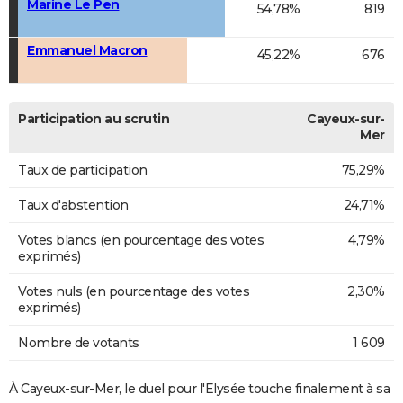
Marine Le Pen
54,78%
819
Emmanuel Macron
45,22%
676
Participation au scrutin
Cayeux-sur-
Mer
Taux de participation
75,29%
Taux d'abstention
24,71%
Votes blancs (en pourcentage des votes
4,79%
exprimés)
Votes nuls (en pourcentage des votes
2,30%
exprimés)
Nombre de votants
1 609
À Cayeux-sur-Mer, le duel pour l'Elysée touche finalement à sa