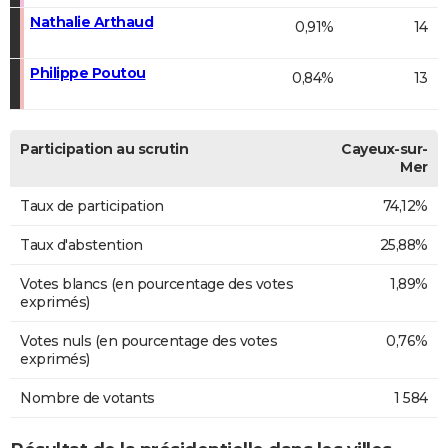
Nathalie Arthaud
0,91%
14
Philippe Poutou
0,84%
13
Participation au scrutin
Cayeux-sur-
Mer
Taux de participation
74,12%
Taux d'abstention
25,88%
Votes blancs (en pourcentage des votes
1,89%
exprimés)
Votes nuls (en pourcentage des votes
0,76%
exprimés)
Nombre de votants
1 584