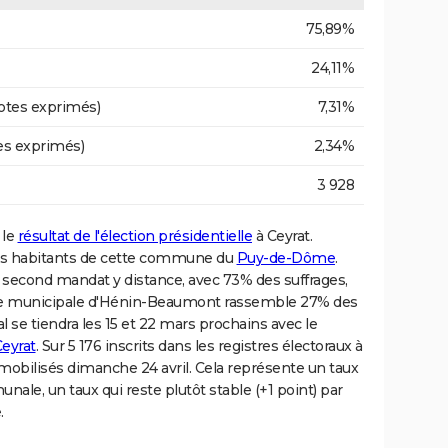
75,89%
24,11%
otes exprimés)
7,31%
es exprimés)
2,34%
3 928
 le
résultat de l'élection présidentielle
à Ceyrat.
es habitants de cette commune du
Puy-de-Dôme
.
un second mandat y distance, avec 73% des suffrages,
ère municipale d'Hénin-Beaumont rassemble 27% des
l se tiendra les 15 et 22 mars prochains avec le
Ceyrat
. Sur 5 176 inscrits dans les registres électoraux à
 mobilisés dimanche 24 avril. Cela représente un taux
ale, un taux qui reste plutôt stable (+1 point) par
.