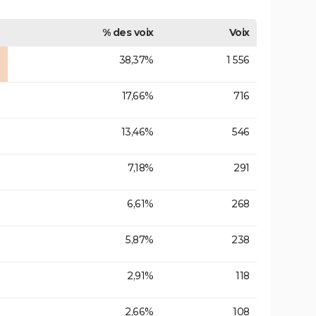
% des voix
Voix
38,37%
1 556
17,66%
716
13,46%
546
7,18%
291
6,61%
268
5,87%
238
2,91%
118
2,66%
108