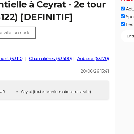
tielle à Ceyrat - 2e tour
Actu
3122) [DEFINITIF]
Spo
Les 
ont (63110)
Chamalières (63400)
Aubière (63170)
20/06/26 15:41
OUR
Ceyrat
(toutes les informations sur la ville)