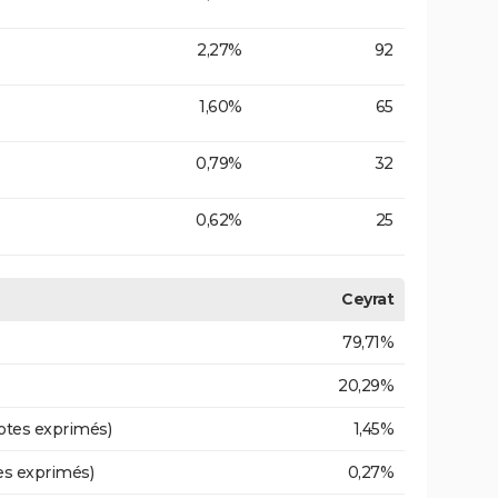
2,27%
92
1,60%
65
0,79%
32
0,62%
25
Ceyrat
79,71%
20,29%
otes exprimés)
1,45%
es exprimés)
0,27%