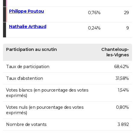
Philippe Poutou
0,76%
29
Nathalie Arthaud
0,24%
9
Participation au scrutin
Chanteloup-
les-Vignes
Taux de participation
68,42%
Taux d'abstention
31,58%
Votes blancs (en pourcentage des votes
1,54%
exprimés)
Votes nuls (en pourcentage des votes
0,80%
exprimés)
Nombre de votants
3 892