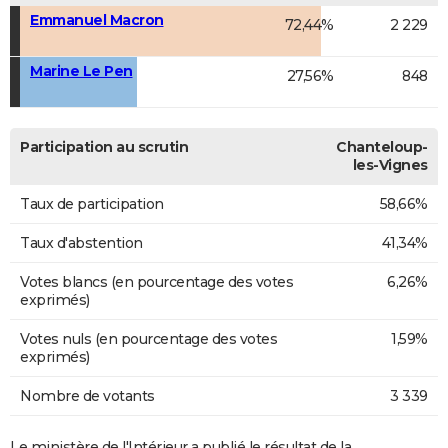
Emmanuel Macron
72,44%
2 229
Marine Le Pen
27,56%
848
Participation au scrutin
Chanteloup-
les-Vignes
Taux de participation
58,66%
Taux d'abstention
41,34%
Votes blancs (en pourcentage des votes
6,26%
exprimés)
Votes nuls (en pourcentage des votes
1,59%
exprimés)
Nombre de votants
3 339
Le ministère de l'Intérieur a publié le résultat de la