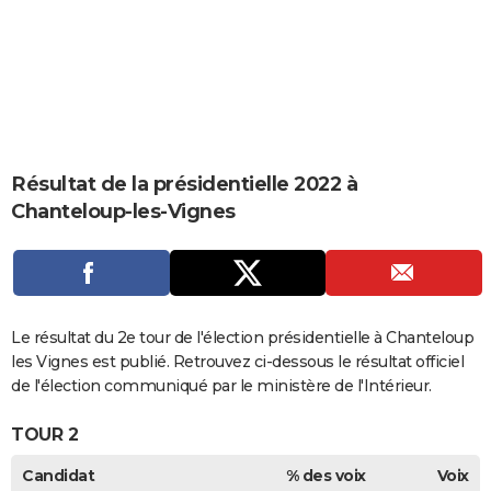
City break
Voyage de noces
Climat
Destinations
Voyage nature
Forum
+
PHOTO
GUIDES D'ACHAT
BONS PLANS
CARTE DE VOEUX
Résultat de la présidentielle 2022 à
Carte Bonne année
Carte Pâques
Carte de Noël
Carte Saint-Valentin
Carte d'anniversaire
DICTIONNAIRE
Chanteloup-les-Vignes
Biographies
Expressions
Dictionnaire
Citations
Proverbes
PROGRAMME TV
COPAINS D'AVANT
Se connecter
Collèges
Universités
Service militaire
S'inscrire
Lycées
Primaires
Entreprises
Avis de recherche
Le résultat du 2e tour de l'élection présidentielle à Chanteloup
AVIS DE DÉCÈS
les Vignes est publié. Retrouvez ci-dessous le résultat officiel
FORUM
de l'élection communiqué par le ministère de l'Intérieur.
Lifestyle
Sport
Television
Cinema
Bricolage
Culture
Auto
Voyage
TOUR 2
Candidat
% des voix
Voix