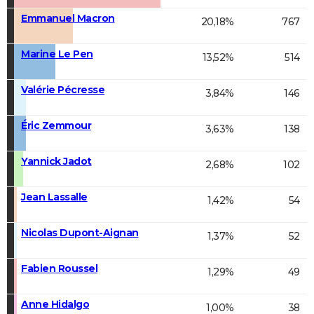
Emmanuel Macron
20,18%
767
Marine Le Pen
13,52%
514
Valérie Pécresse
3,84%
146
Éric Zemmour
3,63%
138
Yannick Jadot
2,68%
102
Jean Lassalle
1,42%
54
Nicolas Dupont-Aignan
1,37%
52
Fabien Roussel
1,29%
49
Anne Hidalgo
1,00%
38