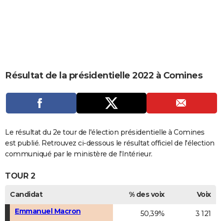
City break
Voyage de noces
Climat
Destinations
Voyage nature
Forum
+
PHOTO
GUIDES D'ACHAT
BONS PLANS
CARTE DE VOEUX
Résultat de la présidentielle 2022 à Comines
Carte Bonne année
Carte Pâques
Carte de Noël
Carte Saint-Valentin
Carte d'anniversaire
DICTIONNAIRE
Biographies
Expressions
Dictionnaire
Citations
Proverbes
PROGRAMME TV
COPAINS D'AVANT
Le résultat du 2e tour de l'élection présidentielle à Comines
est publié. Retrouvez ci-dessous le résultat officiel de l'élection
Se connecter
Collèges
Universités
Service militaire
S'inscrire
Lycées
Primaires
Entreprises
Avis de recherche
AVIS DE DÉCÈS
communiqué par le ministère de l'Intérieur.
FORUM
TOUR 2
Lifestyle
Sport
Television
Cinema
Bricolage
Culture
Auto
Voyage
Candidat
% des voix
Voix
Emmanuel Macron
50,39%
3 121