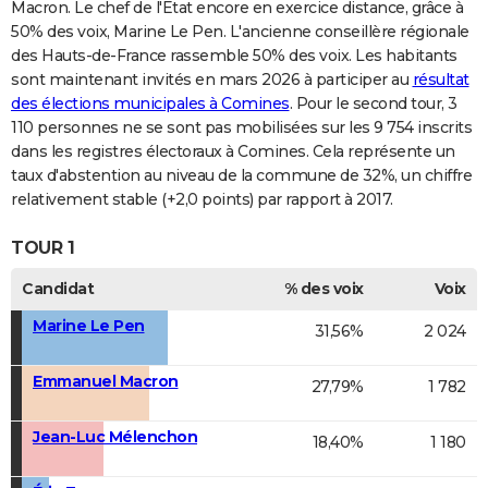
Macron. Le chef de l'Etat encore en exercice distance, grâce à
50% des voix, Marine Le Pen. L'ancienne conseillère régionale
des Hauts-de-France rassemble 50% des voix. Les habitants
sont maintenant invités en mars 2026 à participer au
résultat
des élections municipales à Comines
. Pour le second tour, 3
110 personnes ne se sont pas mobilisées sur les 9 754 inscrits
dans les registres électoraux à Comines. Cela représente un
taux d'abstention au niveau de la commune de 32%, un chiffre
relativement stable (+2,0 points) par rapport à 2017.
TOUR 1
Candidat
% des voix
Voix
Marine Le Pen
31,56%
2 024
Emmanuel Macron
27,79%
1 782
Jean-Luc Mélenchon
18,40%
1 180