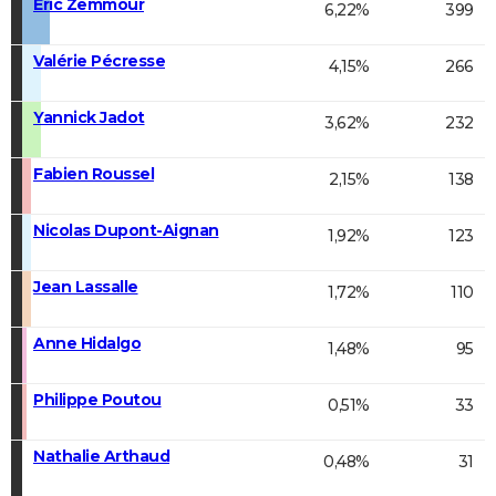
Éric Zemmour
6,22%
399
Valérie Pécresse
4,15%
266
Yannick Jadot
3,62%
232
Fabien Roussel
2,15%
138
Nicolas Dupont-Aignan
1,92%
123
Jean Lassalle
1,72%
110
Anne Hidalgo
1,48%
95
Philippe Poutou
0,51%
33
Nathalie Arthaud
0,48%
31