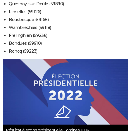
Quesnoy-sur-Deûle (59890)
Linselles (59126)
Bousbecque (59166)
Wambrechies (59118)
Frelinghien (59236)
Bondues (59910)
Roncq (59223)
Résultat élection présidentielle Comines
© DR