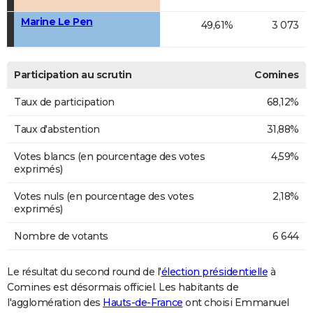
Marine Le Pen
49,61%
3 073
Participation au scrutin
Comines
Taux de participation
68,12%
Taux d'abstention
31,88%
Votes blancs (en pourcentage des votes
4,59%
exprimés)
Votes nuls (en pourcentage des votes
2,18%
exprimés)
Nombre de votants
6 644
Le résultat du second round de l'
élection présidentielle
à
Comines est désormais officiel. Les habitants de
l'agglomération des
Hauts-de-France
ont choisi Emmanuel