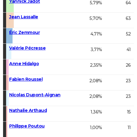
Yannick Jadot
5,79%
64
Jean Lassalle
5,70%
63
Éric Zemmour
4,71%
52
Valérie Pécresse
3,71%
41
Anne Hidalgo
2,35%
26
Fabien Roussel
2,08%
23
Nicolas Dupont-Aignan
2,08%
23
Nathalie Arthaud
1,36%
15
Philippe Poutou
1,00%
11