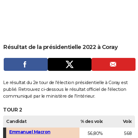
City break
Voyage de noces
Climat
Destinations
Voyage nature
Forum
+
PHOTO
GUIDES D'ACHAT
BONS PLANS
CARTE DE VOEUX
Résultat de la présidentielle 2022 à Coray
Carte Bonne année
Carte Pâques
Carte de Noël
Carte Saint-Valentin
Carte d'anniversaire
DICTIONNAIRE
Biographies
Expressions
Dictionnaire
Citations
Proverbes
PROGRAMME TV
COPAINS D'AVANT
Le résultat du 2e tour de l'élection présidentielle à Coray est
publié. Retrouvez ci-dessous le résultat officiel de l'élection
Se connecter
Collèges
Universités
Service militaire
S'inscrire
Lycées
Primaires
Entreprises
Avis de recherche
AVIS DE DÉCÈS
communiqué par le ministère de l'Intérieur.
FORUM
TOUR 2
Lifestyle
Sport
Television
Cinema
Bricolage
Culture
Auto
Voyage
Candidat
% des voix
Voix
Emmanuel Macron
56,80%
568