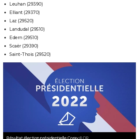
Leuhan (29390)
Elliant (29370)
Laz (29520)
Landudal (29510)
Edern (29510)
Scaër (29390)
Saint-Thois (29520)
Résultat élection présidentielle Coray
© DR