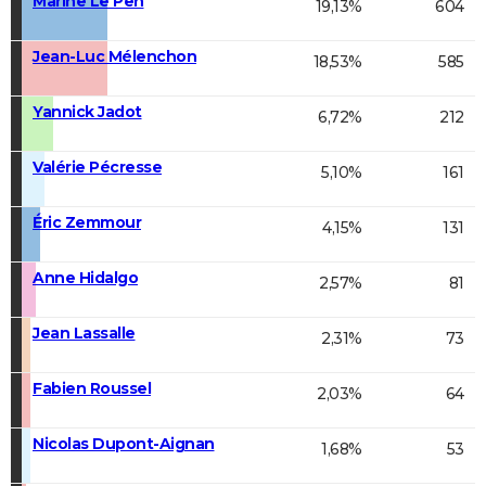
Marine Le Pen
19,13%
604
Jean-Luc Mélenchon
18,53%
585
Yannick Jadot
6,72%
212
Valérie Pécresse
5,10%
161
Éric Zemmour
4,15%
131
Anne Hidalgo
2,57%
81
Jean Lassalle
2,31%
73
Fabien Roussel
2,03%
64
Nicolas Dupont-Aignan
1,68%
53