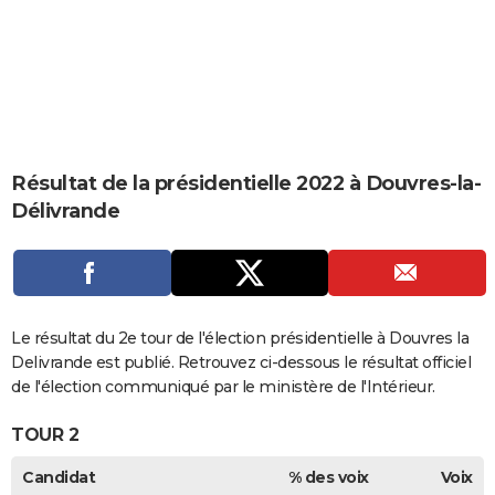
City break
Voyage de noces
Climat
Destinations
Voyage nature
Forum
+
PHOTO
GUIDES D'ACHAT
BONS PLANS
CARTE DE VOEUX
Résultat de la présidentielle 2022 à Douvres-la-
Carte Bonne année
Carte Pâques
Carte de Noël
Carte Saint-Valentin
Carte d'anniversaire
DICTIONNAIRE
Délivrande
Biographies
Expressions
Dictionnaire
Citations
Proverbes
PROGRAMME TV
COPAINS D'AVANT
Se connecter
Collèges
Universités
Service militaire
S'inscrire
Lycées
Primaires
Entreprises
Avis de recherche
Le résultat du 2e tour de l'élection présidentielle à Douvres la
AVIS DE DÉCÈS
Delivrande est publié. Retrouvez ci-dessous le résultat officiel
FORUM
de l'élection communiqué par le ministère de l'Intérieur.
Lifestyle
Sport
Television
Cinema
Bricolage
Culture
Auto
Voyage
TOUR 2
Candidat
% des voix
Voix