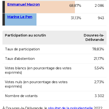
Emmanuel Macron
68,87%
2 086
Marine Le Pen
31,13%
943
Participation au scrutin
Douvres-la-
Délivrande
Taux de participation
78,83%
Taux d'abstention
21,17%
Votes blancs (en pourcentage des votes
5,54%
exprimés)
Votes nuls (en pourcentage des votes
2,73%
exprimés)
Nombre de votants
3 302
À Douvres-la-Délivrande, le
résultat de la présidentielle
2022