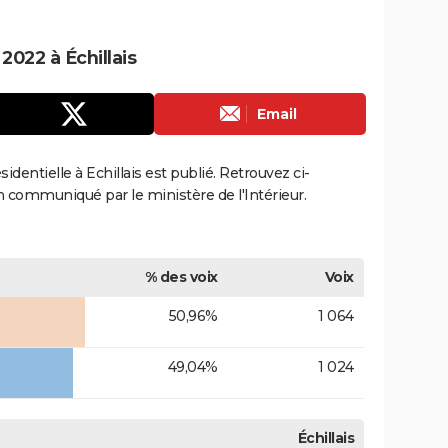
2022 à Échillais
Email
sidentielle à Echillais est publié. Retrouvez ci-
ion communiqué par le ministère de l'Intérieur.
% des voix
Voix
50,96%
1 064
49,04%
1 024
Échillais