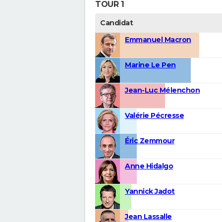
TOUR 1
Candidat
Emmanuel Macron
Marine Le Pen
Jean-Luc Mélenchon
Valérie Pécresse
Éric Zemmour
Anne Hidalgo
Yannick Jadot
Jean Lassalle