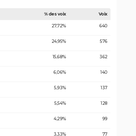
% des voix
Voix
27,72%
640
24,95%
576
15,68%
362
6,06%
140
5,93%
137
5,54%
128
4,29%
99
3,33%
77