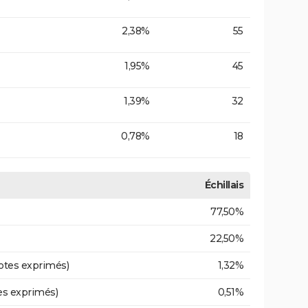
2,38%
55
1,95%
45
1,39%
32
0,78%
18
Échillais
77,50%
22,50%
otes exprimés)
1,32%
es exprimés)
0,51%