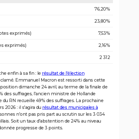
76,20%
23,80%
otes exprimés)
7,53%
es exprimés)
2,16%
2 312
he enfin à sa fin : le
résultat de l'élection
roclamé. Emmanuel Macron est ressorti dans cette
position dimanche 24 avril, au terme de la finale de
1% des suffrages, l'ancien ministre de Hollande
 du RN recueille 49% des suffrages. La prochaine
 2026 : il s'agira du
résultat des municipales à
sonnes n'ont pas pris part au scrutin sur les 3 034
hillais. Soit un taux d'abstention de 24% au niveau
donnée progresse de 3 points.