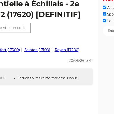
ielle à Échillais - 2e
Actu
2 (17620) [DEFINITIF]
Spo
Les 
ort (17300)
Saintes (17100)
Royan (17200)
20/06/26 15:41
TOUR
Échillais
(toutes les informations sur la ville)