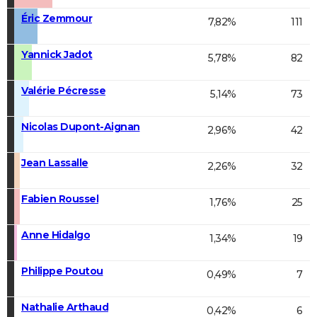
Éric Zemmour
7,82%
111
Yannick Jadot
5,78%
82
Valérie Pécresse
5,14%
73
Nicolas Dupont-Aignan
2,96%
42
Jean Lassalle
2,26%
32
Fabien Roussel
1,76%
25
Anne Hidalgo
1,34%
19
Philippe Poutou
0,49%
7
Nathalie Arthaud
0,42%
6