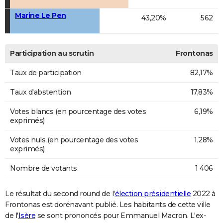
Marine Le Pen
43,20%
562
Participation au scrutin
Frontonas
Taux de participation
82,17%
Taux d'abstention
17,83%
Votes blancs (en pourcentage des votes
6,19%
exprimés)
Votes nuls (en pourcentage des votes
1,28%
exprimés)
Nombre de votants
1 406
Le résultat du second round de l'
élection présidentielle
2022 à
Frontonas est dorénavant publié. Les habitants de cette ville
de l'
Isère
se sont prononcés pour Emmanuel Macron. L'ex-