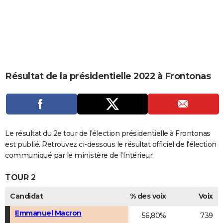
City break
Voyage de noces
Climat
Destinations
Voyage nature
Forum
+
PHOTO
GUIDES D'ACHAT
BONS PLANS
CARTE DE VOEUX
Résultat de la présidentielle 2022 à Frontonas
Carte Bonne année
Carte Pâques
Carte de Noël
Carte Saint-Valentin
Carte d'anniversaire
DICTIONNAIRE
Biographies
Expressions
Dictionnaire
Citations
Proverbes
PROGRAMME TV
COPAINS D'AVANT
Le résultat du 2e tour de l'élection présidentielle à Frontonas
est publié. Retrouvez ci-dessous le résultat officiel de l'élection
Se connecter
Collèges
Universités
Service militaire
S'inscrire
Lycées
Primaires
Entreprises
Avis de recherche
AVIS DE DÉCÈS
communiqué par le ministère de l'Intérieur.
FORUM
TOUR 2
Lifestyle
Sport
Television
Cinema
Bricolage
Culture
Auto
Voyage
Candidat
% des voix
Voix
Emmanuel Macron
56,80%
739