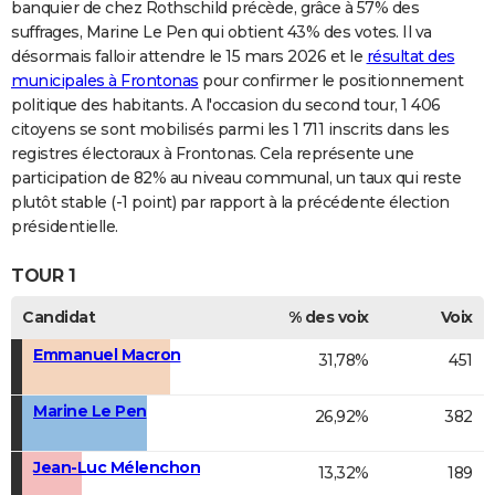
banquier de chez Rothschild précède, grâce à 57% des
suffrages, Marine Le Pen qui obtient 43% des votes. Il va
désormais falloir attendre le 15 mars 2026 et le
résultat des
municipales à Frontonas
pour confirmer le positionnement
politique des habitants. A l'occasion du second tour, 1 406
citoyens se sont mobilisés parmi les 1 711 inscrits dans les
registres électoraux à Frontonas. Cela représente une
participation de 82% au niveau communal, un taux qui reste
plutôt stable (-1 point) par rapport à la précédente élection
présidentielle.
TOUR 1
Candidat
% des voix
Voix
Emmanuel Macron
31,78%
451
Marine Le Pen
26,92%
382
Jean-Luc Mélenchon
13,32%
189