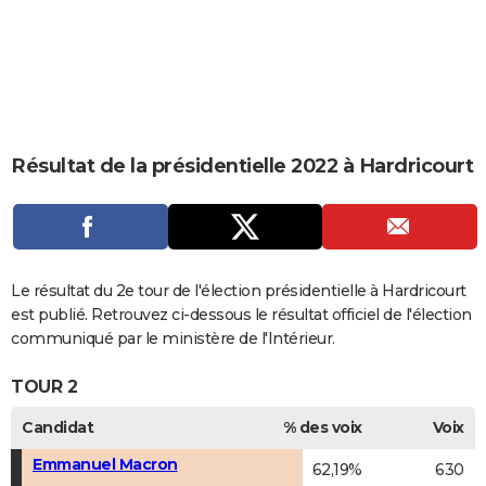
City break
Voyage de noces
Climat
Destinations
Voyage nature
Forum
+
PHOTO
GUIDES D'ACHAT
BONS PLANS
CARTE DE VOEUX
Résultat de la présidentielle 2022 à Hardricourt
Carte Bonne année
Carte Pâques
Carte de Noël
Carte Saint-Valentin
Carte d'anniversaire
DICTIONNAIRE
Biographies
Expressions
Dictionnaire
Citations
Proverbes
PROGRAMME TV
COPAINS D'AVANT
Le résultat du 2e tour de l'élection présidentielle à Hardricourt
est publié. Retrouvez ci-dessous le résultat officiel de l'élection
Se connecter
Collèges
Universités
Service militaire
S'inscrire
Lycées
Primaires
Entreprises
Avis de recherche
AVIS DE DÉCÈS
communiqué par le ministère de l'Intérieur.
FORUM
TOUR 2
Lifestyle
Sport
Television
Cinema
Bricolage
Culture
Auto
Voyage
Candidat
% des voix
Voix
Emmanuel Macron
62,19%
630