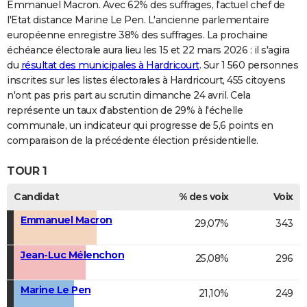
Emmanuel Macron. Avec 62% des suffrages, l'actuel chef de
l'Etat distance Marine Le Pen. L'ancienne parlementaire
européenne enregistre 38% des suffrages. La prochaine
échéance électorale aura lieu les 15 et 22 mars 2026 : il s'agira
du
résultat des municipales à Hardricourt
. Sur 1 560 personnes
inscrites sur les listes électorales à Hardricourt, 455 citoyens
n'ont pas pris part au scrutin dimanche 24 avril. Cela
représente un taux d'abstention de 29% à l'échelle
communale, un indicateur qui progresse de 5,6 points en
comparaison de la précédente élection présidentielle.
TOUR 1
Candidat
% des voix
Voix
Emmanuel Macron
29,07%
343
Jean-Luc Mélenchon
25,08%
296
Marine Le Pen
21,10%
249