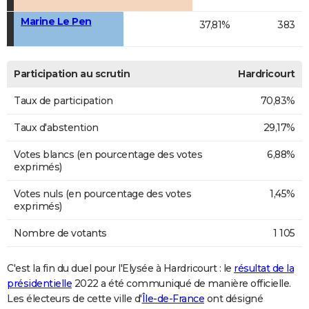
Marine Le Pen
37,81%
383
Participation au scrutin
Hardricourt
Taux de participation
70,83%
Taux d'abstention
29,17%
Votes blancs (en pourcentage des votes
6,88%
exprimés)
Votes nuls (en pourcentage des votes
1,45%
exprimés)
Nombre de votants
1 105
C'est la fin du duel pour l'Elysée à Hardricourt : le
résultat de la
présidentielle
2022 a été communiqué de manière officielle.
Les électeurs de cette ville d'
Île-de-France
ont désigné