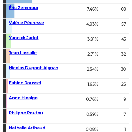
Éric Zemmour
7,46%
88
Valérie Pécresse
4,83%
57
Yannick Jadot
3,81%
45
Jean Lassalle
2,71%
32
Nicolas Dupont-Aignan
2,54%
30
Fabien Roussel
1,95%
23
Anne Hidalgo
0,76%
9
Philippe Poutou
0,59%
7
Nathalie Arthaud
0,08%
1