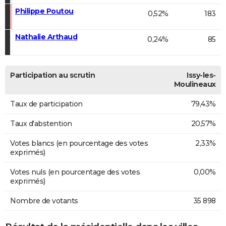
Philippe Poutou
0,52%
183
Nathalie Arthaud
0,24%
85
Participation au scrutin
Issy-les-
Moulineaux
Taux de participation
79,43%
Taux d'abstention
20,57%
Votes blancs (en pourcentage des votes
2,33%
exprimés)
Votes nuls (en pourcentage des votes
0,00%
exprimés)
Nombre de votants
35 898