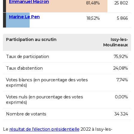
Emmanuel Macron
81,48%
25 802
Marine Le Pen
18,52%
5 866
Participation au scrutin
Issy-les-
Moulineaux
Taux de participation
75,92%
Taux d'abstention
24,08%
Votes blancs (en pourcentage des votes
7,74%
exprimés)
Votes nuls (en pourcentage des votes
0,00%
exprimés)
Nombre de votants
34 324
Le
résultat de l'élection présidentielle
2022 à Issy-les-