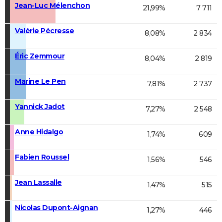
Jean-Luc Mélenchon
21,99%
7 711
Valérie Pécresse
8,08%
2 834
Éric Zemmour
8,04%
2 819
Marine Le Pen
7,81%
2 737
Yannick Jadot
7,27%
2 548
Anne Hidalgo
1,74%
609
Fabien Roussel
1,56%
546
Jean Lassalle
1,47%
515
Nicolas Dupont-Aignan
1,27%
446