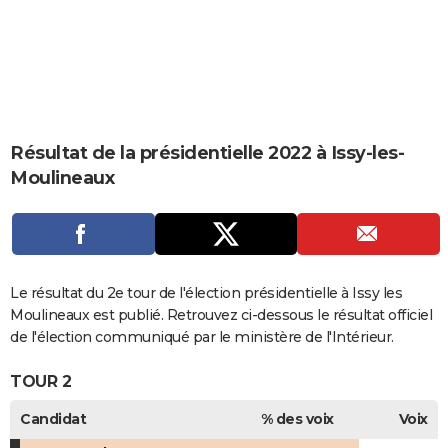
City break
Voyage de noces
Climat
Destinations
Voyage nature
Forum
+
PHOTO
GUIDES D'ACHAT
BONS PLANS
CARTE DE VOEUX
Résultat de la présidentielle 2022 à Issy-les-
Moulineaux
Carte Bonne année
Carte Pâques
Carte de Noël
Carte Saint-Valentin
Carte d'anniversaire
DICTIONNAIRE
Biographies
Expressions
Dictionnaire
Citations
Proverbes
PROGRAMME TV
COPAINS D'AVANT
Le résultat du 2e tour de l'élection présidentielle à Issy les
Se connecter
Collèges
Universités
Service militaire
S'inscrire
Lycées
Primaires
Entreprises
Avis de recherche
AVIS DE DÉCÈS
Moulineaux est publié. Retrouvez ci-dessous le résultat officiel
de l'élection communiqué par le ministère de l'Intérieur.
FORUM
TOUR 2
Lifestyle
Sport
Television
Cinema
Bricolage
Culture
Auto
Voyage
Candidat
% des voix
Voix