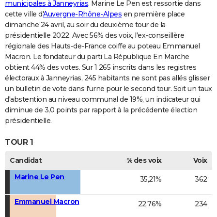
municipales à Janneyrias
. Marine Le Pen est ressortie dans
cette ville d'
Auvergne-Rhône-Alpes
en première place
dimanche 24 avril, au soir du deuxième tour de la
présidentielle 2022. Avec 56% des voix, l'ex-conseillère
régionale des Hauts-de-France coiffe au poteau Emmanuel
Macron. Le fondateur du parti La République En Marche
obtient 44% des votes. Sur 1 265 inscrits dans les registres
électoraux à Janneyrias, 245 habitants ne sont pas allés glisser
un bulletin de vote dans l'urne pour le second tour. Soit un taux
d'abstention au niveau communal de 19%, un indicateur qui
diminue de 3,0 points par rapport à la précédente élection
présidentielle.
TOUR 1
Candidat
% des voix
Voix
Marine Le Pen
35,21%
362
Emmanuel Macron
22,76%
234