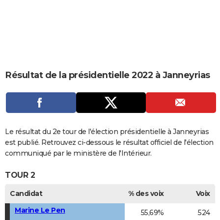
City break
Voyage de noces
Climat
Destinations
Voyage nature
Forum
+
PHOTO
GUIDES D'ACHAT
BONS PLANS
CARTE DE VOEUX
Résultat de la présidentielle 2022 à Janneyrias
Carte Bonne année
Carte Pâques
Carte de Noël
Carte Saint-Valentin
Carte d'anniversaire
DICTIONNAIRE
Biographies
Expressions
Dictionnaire
Citations
Proverbes
PROGRAMME TV
COPAINS D'AVANT
Le résultat du 2e tour de l'élection présidentielle à Janneyrias
est publié. Retrouvez ci-dessous le résultat officiel de l'élection
Se connecter
Collèges
Universités
Service militaire
S'inscrire
Lycées
Primaires
Entreprises
Avis de recherche
AVIS DE DÉCÈS
communiqué par le ministère de l'Intérieur.
FORUM
TOUR 2
Lifestyle
Sport
Television
Cinema
Bricolage
Culture
Auto
Voyage
Candidat
% des voix
Voix
Marine Le Pen
55,69%
524