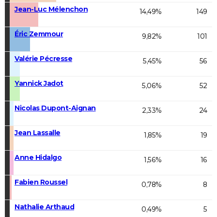
Jean-Luc Mélenchon
14,49%
149
Éric Zemmour
9,82%
101
Valérie Pécresse
5,45%
56
Yannick Jadot
5,06%
52
Nicolas Dupont-Aignan
2,33%
24
Jean Lassalle
1,85%
19
Anne Hidalgo
1,56%
16
Fabien Roussel
0,78%
8
Nathalie Arthaud
0,49%
5