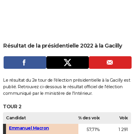
City break
Voyage de noces
Climat
Destinations
Voyage nature
Forum
+
PHOTO
GUIDES D'ACHAT
BONS PLANS
CARTE DE VOEUX
Résultat de la présidentielle 2022 à la Gacilly
Carte Bonne année
Carte Pâques
Carte de Noël
Carte Saint-Valentin
Carte d'anniversaire
DICTIONNAIRE
Biographies
Expressions
Dictionnaire
Citations
Proverbes
PROGRAMME TV
COPAINS D'AVANT
Le résultat du 2e tour de l'élection présidentielle à la Gacilly est
publié. Retrouvez ci-dessous le résultat officiel de l'élection
Se connecter
Collèges
Universités
Service militaire
S'inscrire
Lycées
Primaires
Entreprises
Avis de recherche
AVIS DE DÉCÈS
communiqué par le ministère de l'Intérieur.
FORUM
TOUR 2
Lifestyle
Sport
Television
Cinema
Bricolage
Culture
Auto
Voyage
Candidat
% des voix
Voix
Emmanuel Macron
57,71%
1 291