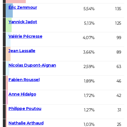
Éric Zemmour
5,54%
135
Yannick Jadot
5,13%
125
Valérie Pécresse
4,07%
99
Jean Lassalle
3,66%
89
Nicolas Dupont-Aignan
2,59%
63
Fabien Roussel
1,89%
46
Anne Hidalgo
1,72%
42
Philippe Poutou
1,27%
31
Nathalie Arthaud
1,03%
25