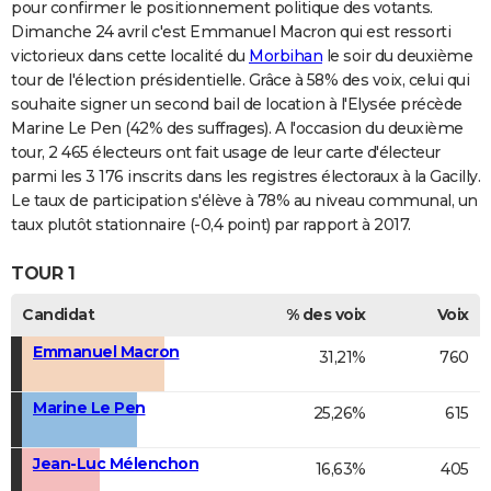
pour confirmer le positionnement politique des votants.
Dimanche 24 avril c'est Emmanuel Macron qui est ressorti
victorieux dans cette localité du
Morbihan
le soir du deuxième
tour de l'élection présidentielle. Grâce à 58% des voix, celui qui
souhaite signer un second bail de location à l'Elysée précède
Marine Le Pen (42% des suffrages). A l'occasion du deuxième
tour, 2 465 électeurs ont fait usage de leur carte d'électeur
parmi les 3 176 inscrits dans les registres électoraux à la Gacilly.
Le taux de participation s'élève à 78% au niveau communal, un
taux plutôt stationnaire (-0,4 point) par rapport à 2017.
TOUR 1
Candidat
% des voix
Voix
Emmanuel Macron
31,21%
760
Marine Le Pen
25,26%
615
Jean-Luc Mélenchon
16,63%
405