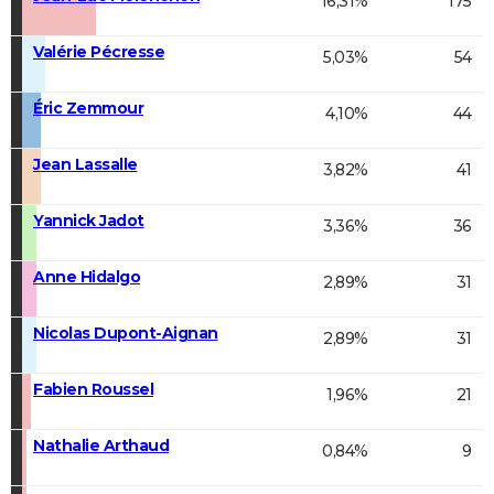
16,31%
175
Valérie Pécresse
5,03%
54
Éric Zemmour
4,10%
44
Jean Lassalle
3,82%
41
Yannick Jadot
3,36%
36
Anne Hidalgo
2,89%
31
Nicolas Dupont-Aignan
2,89%
31
Fabien Roussel
1,96%
21
Nathalie Arthaud
0,84%
9