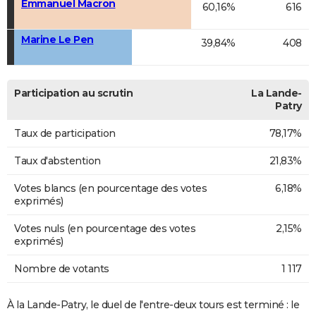
Emmanuel Macron
60,16%
616
Marine Le Pen
39,84%
408
Participation au scrutin
La Lande-
Patry
Taux de participation
78,17%
Taux d'abstention
21,83%
Votes blancs (en pourcentage des votes
6,18%
exprimés)
Votes nuls (en pourcentage des votes
2,15%
exprimés)
Nombre de votants
1 117
À la Lande-Patry, le duel de l'entre-deux tours est terminé : le