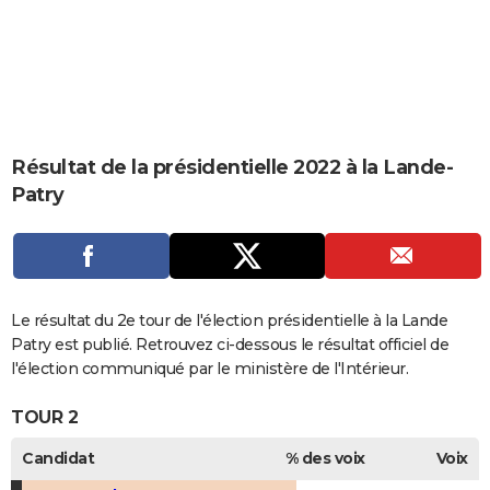
City break
Voyage de noces
Climat
Destinations
Voyage nature
Forum
+
PHOTO
GUIDES D'ACHAT
BONS PLANS
CARTE DE VOEUX
Résultat de la présidentielle 2022 à la Lande-
Patry
Carte Bonne année
Carte Pâques
Carte de Noël
Carte Saint-Valentin
Carte d'anniversaire
DICTIONNAIRE
Biographies
Expressions
Dictionnaire
Citations
Proverbes
PROGRAMME TV
COPAINS D'AVANT
Le résultat du 2e tour de l'élection présidentielle à la Lande
Se connecter
Collèges
Universités
Service militaire
S'inscrire
Lycées
Primaires
Entreprises
Avis de recherche
AVIS DE DÉCÈS
Patry est publié. Retrouvez ci-dessous le résultat officiel de
l'élection communiqué par le ministère de l'Intérieur.
FORUM
TOUR 2
Lifestyle
Sport
Television
Cinema
Bricolage
Culture
Auto
Voyage
Candidat
% des voix
Voix