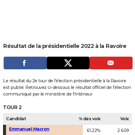
City break
Voyage de noces
Climat
Destinations
Voyage nature
Forum
+
PHOTO
GUIDES D'ACHAT
BONS PLANS
CARTE DE VOEUX
Résultat de la présidentielle 2022 à la Ravoire
Carte Bonne année
Carte Pâques
Carte de Noël
Carte Saint-Valentin
Carte d'anniversaire
DICTIONNAIRE
Biographies
Expressions
Dictionnaire
Citations
Proverbes
PROGRAMME TV
COPAINS D'AVANT
Le résultat du 2e tour de l'élection présidentielle à la Ravoire
est publié. Retrouvez ci-dessous le résultat officiel de l'élection
Se connecter
Collèges
Universités
Service militaire
S'inscrire
Lycées
Primaires
Entreprises
Avis de recherche
AVIS DE DÉCÈS
communiqué par le ministère de l'Intérieur.
FORUM
TOUR 2
Lifestyle
Sport
Television
Cinema
Bricolage
Culture
Auto
Voyage
Candidat
% des voix
Voix
Emmanuel Macron
61,22%
2 609