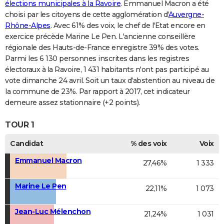
élections municipales à la Ravoire
. Emmanuel Macron a été
choisi par les citoyens de cette agglomération d'
Auvergne-
Rhône-Alpes
. Avec 61% des voix, le chef de l'Etat encore en
exercice précède Marine Le Pen. L'ancienne conseillère
régionale des Hauts-de-France enregistre 39% des votes.
Parmi les 6 130 personnes inscrites dans les registres
électoraux à la Ravoire, 1 431 habitants n'ont pas participé au
vote dimanche 24 avril. Soit un taux d'abstention au niveau de
la commune de 23%. Par rapport à 2017, cet indicateur
demeure assez stationnaire (+2 points).
TOUR 1
Candidat
% des voix
Voix
Emmanuel Macron
27,46%
1 333
Marine Le Pen
22,11%
1 073
Jean-Luc Mélenchon
21,24%
1 031