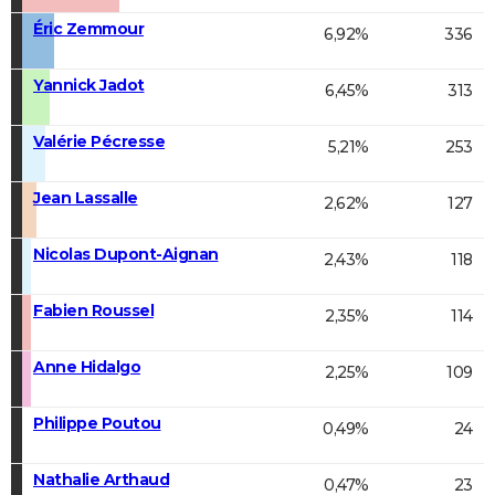
Éric Zemmour
6,92%
336
Yannick Jadot
6,45%
313
Valérie Pécresse
5,21%
253
Jean Lassalle
2,62%
127
Nicolas Dupont-Aignan
2,43%
118
Fabien Roussel
2,35%
114
Anne Hidalgo
2,25%
109
Philippe Poutou
0,49%
24
Nathalie Arthaud
0,47%
23