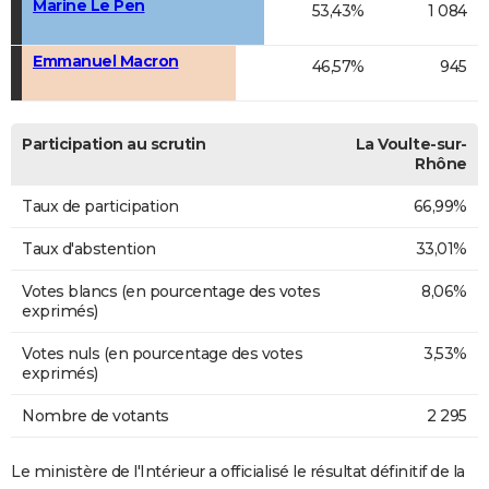
Marine Le Pen
53,43%
1 084
Emmanuel Macron
46,57%
945
Participation au scrutin
La Voulte-sur-
Rhône
Taux de participation
66,99%
Taux d'abstention
33,01%
Votes blancs (en pourcentage des votes
8,06%
exprimés)
Votes nuls (en pourcentage des votes
3,53%
exprimés)
Nombre de votants
2 295
Le ministère de l'Intérieur a officialisé le résultat définitif de la