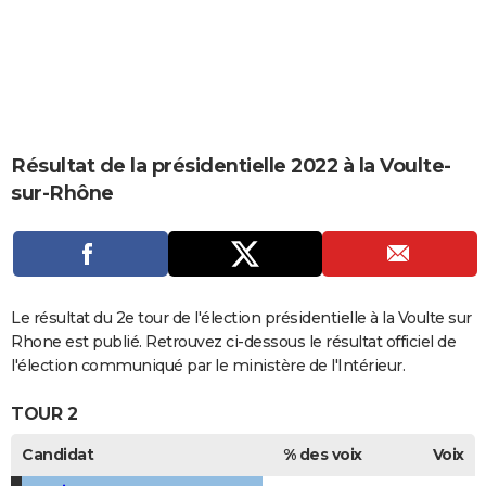
City break
Voyage de noces
Climat
Destinations
Voyage nature
Forum
+
PHOTO
GUIDES D'ACHAT
BONS PLANS
CARTE DE VOEUX
Résultat de la présidentielle 2022 à la Voulte-
sur-Rhône
Carte Bonne année
Carte Pâques
Carte de Noël
Carte Saint-Valentin
Carte d'anniversaire
DICTIONNAIRE
Biographies
Expressions
Dictionnaire
Citations
Proverbes
PROGRAMME TV
COPAINS D'AVANT
Le résultat du 2e tour de l'élection présidentielle à la Voulte sur
Se connecter
Collèges
Universités
Service militaire
S'inscrire
Lycées
Primaires
Entreprises
Avis de recherche
AVIS DE DÉCÈS
Rhone est publié. Retrouvez ci-dessous le résultat officiel de
l'élection communiqué par le ministère de l'Intérieur.
FORUM
TOUR 2
Lifestyle
Sport
Television
Cinema
Bricolage
Culture
Auto
Voyage
Candidat
% des voix
Voix