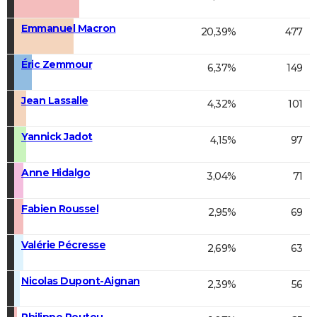
Emmanuel Macron
20,39%
477
Éric Zemmour
6,37%
149
Jean Lassalle
4,32%
101
Yannick Jadot
4,15%
97
Anne Hidalgo
3,04%
71
Fabien Roussel
2,95%
69
Valérie Pécresse
2,69%
63
Nicolas Dupont-Aignan
2,39%
56
Philippe Poutou