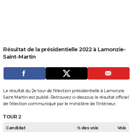
City break
Voyage de noces
Climat
Destinations
Voyage nature
Forum
+
PHOTO
GUIDES D'ACHAT
BONS PLANS
CARTE DE VOEUX
Résultat de la présidentielle 2022 à Lamonzie-
Carte Bonne année
Carte Pâques
Carte de Noël
Carte Saint-Valentin
Carte d'anniversaire
DICTIONNAIRE
Saint-Martin
Biographies
Expressions
Dictionnaire
Citations
Proverbes
PROGRAMME TV
COPAINS D'AVANT
Se connecter
Collèges
Universités
Service militaire
S'inscrire
Lycées
Primaires
Entreprises
Avis de recherche
Le résultat du 2e tour de l'élection présidentielle à Lamonzie
AVIS DE DÉCÈS
Saint Martin est publié. Retrouvez ci-dessous le résultat officiel
FORUM
de l'élection communiqué par le ministère de l'Intérieur.
Lifestyle
Sport
Television
Cinema
Bricolage
Culture
Auto
Voyage
TOUR 2
Candidat
% des voix
Voix