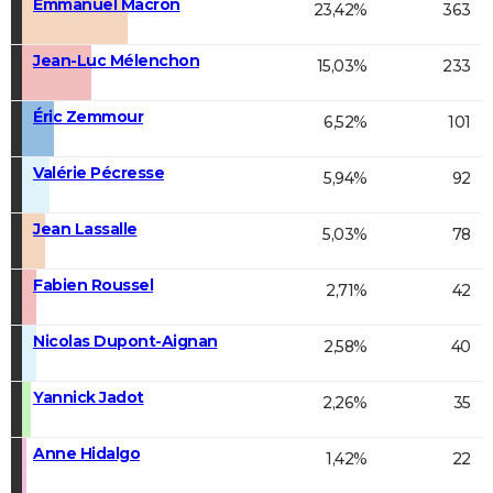
Emmanuel Macron
23,42%
363
Jean-Luc Mélenchon
15,03%
233
Éric Zemmour
6,52%
101
Valérie Pécresse
5,94%
92
Jean Lassalle
5,03%
78
Fabien Roussel
2,71%
42
Nicolas Dupont-Aignan
2,58%
40
Yannick Jadot
2,26%
35
Anne Hidalgo
1,42%
22