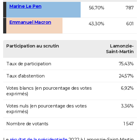
Marine Le Pen
56,70%
787
Emmanuel Macron
43,30%
601
Participation au scrutin
Lamonzie-
Saint-Martin
Taux de participation
75,43%
Taux d'abstention
24,57%
Votes blancs (en pourcentage des votes
6,92%
exprimés)
Votes nuls (en pourcentage des votes
3,36%
exprimés)
Nombre de votants
1 547
Le
résultat de la présidentielle
2022 à Lamonzie-Saint-Martin