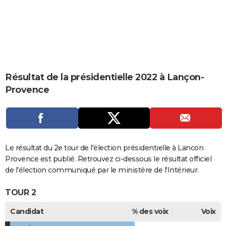
City break
Voyage de noces
Climat
Destinations
Voyage nature
Forum
+
PHOTO
GUIDES D'ACHAT
BONS PLANS
CARTE DE VOEUX
Résultat de la présidentielle 2022 à Lançon-
Provence
Carte Bonne année
Carte Pâques
Carte de Noël
Carte Saint-Valentin
Carte d'anniversaire
DICTIONNAIRE
Biographies
Expressions
Dictionnaire
Citations
Proverbes
PROGRAMME TV
COPAINS D'AVANT
Le résultat du 2e tour de l'élection présidentielle à Lancon
Se connecter
Collèges
Universités
Service militaire
S'inscrire
Lycées
Primaires
Entreprises
Avis de recherche
AVIS DE DÉCÈS
Provence est publié. Retrouvez ci-dessous le résultat officiel
de l'élection communiqué par le ministère de l'Intérieur.
FORUM
TOUR 2
Lifestyle
Sport
Television
Cinema
Bricolage
Culture
Auto
Voyage
Candidat
% des voix
Voix