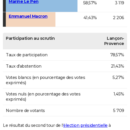
Marine Le Pen
58,57%
3 119
Emmanuel Macron
41,43%
2 206
Participation au scrutin
Lançon-
Provence
Taux de participation
78,57%
Taux d'abstention
21,43%
Votes blancs (en pourcentage des votes
5,27%
exprimés)
Votes nuls (en pourcentage des votes
1,45%
exprimés)
Nombre de votants
5 709
Le résultat du second tour de l'
élection présidentielle
à