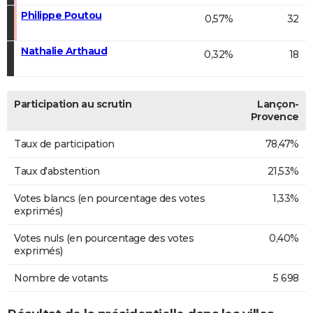
Philippe Poutou
0,57%
32
Nathalie Arthaud
0,32%
18
Participation au scrutin
Lançon-
Provence
Taux de participation
78,47%
Taux d'abstention
21,53%
Votes blancs (en pourcentage des votes
1,33%
exprimés)
Votes nuls (en pourcentage des votes
0,40%
exprimés)
Nombre de votants
5 698