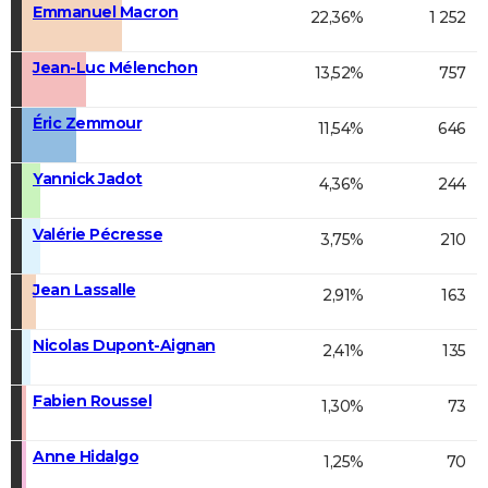
Emmanuel Macron
22,36%
1 252
Jean-Luc Mélenchon
13,52%
757
Éric Zemmour
11,54%
646
Yannick Jadot
4,36%
244
Valérie Pécresse
3,75%
210
Jean Lassalle
2,91%
163
Nicolas Dupont-Aignan
2,41%
135
Fabien Roussel
1,30%
73
Anne Hidalgo
1,25%
70