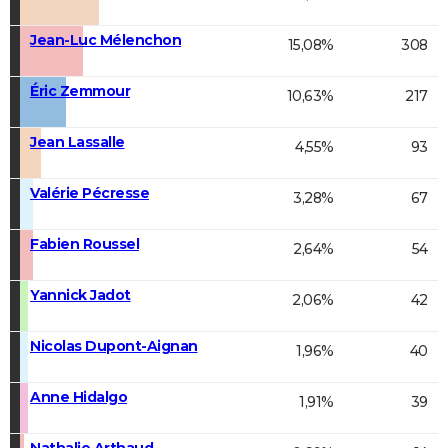
Jean-Luc Mélenchon
15,08%
308
Éric Zemmour
10,63%
217
Jean Lassalle
4,55%
93
Valérie Pécresse
3,28%
67
Fabien Roussel
2,64%
54
Yannick Jadot
2,06%
42
Nicolas Dupont-Aignan
1,96%
40
Anne Hidalgo
1,91%
39
Nathalie Arthaud