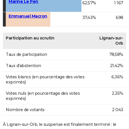
Marine Le Pen
62,57%
1 167
Emmanuel Macron
37,43%
698
Participation au scrutin
Lignan-sur-
Orb
Taux de participation
78,58%
Taux d'abstention
21,42%
Votes blancs (en pourcentage des votes
6,36%
exprimés)
Votes nuls (en pourcentage des votes
2,35%
exprimés)
Nombre de votants
2 043
À Lignan-sur-Orb, le suspense est finalement terminé : le