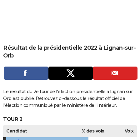
City break
Voyage de noces
Climat
Destinations
Voyage nature
Forum
+
PHOTO
GUIDES D'ACHAT
BONS PLANS
CARTE DE VOEUX
Résultat de la présidentielle 2022 à Lignan-sur-
Orb
Carte Bonne année
Carte Pâques
Carte de Noël
Carte Saint-Valentin
Carte d'anniversaire
DICTIONNAIRE
Biographies
Expressions
Dictionnaire
Citations
Proverbes
PROGRAMME TV
COPAINS D'AVANT
Le résultat du 2e tour de l'élection présidentielle à Lignan sur
Se connecter
Collèges
Universités
Service militaire
S'inscrire
Lycées
Primaires
Entreprises
Avis de recherche
AVIS DE DÉCÈS
Orb est publié. Retrouvez ci-dessous le résultat officiel de
l'élection communiqué par le ministère de l'Intérieur.
FORUM
TOUR 2
Lifestyle
Sport
Television
Cinema
Bricolage
Culture
Auto
Voyage
Candidat
% des voix
Voix