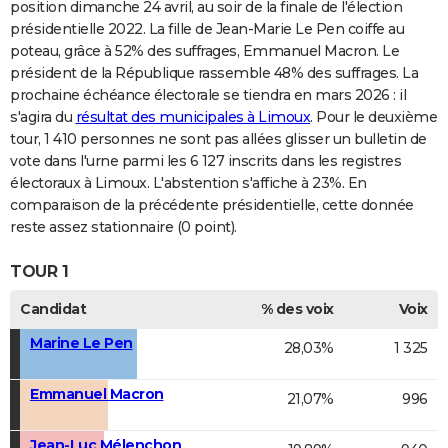
position dimanche 24 avril, au soir de la finale de l'élection
présidentielle 2022. La fille de Jean-Marie Le Pen coiffe au
poteau, grâce à 52% des suffrages, Emmanuel Macron. Le
président de la République rassemble 48% des suffrages. La
prochaine échéance électorale se tiendra en mars 2026 : il
s'agira du
résultat des municipales à Limoux
. Pour le deuxième
tour, 1 410 personnes ne sont pas allées glisser un bulletin de
vote dans l'urne parmi les 6 127 inscrits dans les registres
électoraux à Limoux. L'abstention s'affiche à 23%. En
comparaison de la précédente présidentielle, cette donnée
reste assez stationnaire (0 point).
TOUR 1
Candidat
% des voix
Voix
Marine Le Pen
28,03%
1 325
Emmanuel Macron
21,07%
996
Jean-Luc Mélenchon