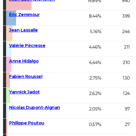
19,89%
940
Éric Zemmour
8,44%
399
Jean Lassalle
5,16%
244
Valérie Pécresse
4,46%
211
Anne Hidalgo
4,44%
210
Fabien Roussel
2,75%
130
Yannick Jadot
2,62%
124
Nicolas Dupont-Aignan
2,05%
97
Philippe Poutou
0,57%
27