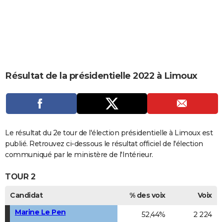
City break
Voyage de noces
Climat
Destinations
Voyage nature
Forum
+
PHOTO
GUIDES D'ACHAT
BONS PLANS
CARTE DE VOEUX
Résultat de la présidentielle 2022 à Limoux
Carte Bonne année
Carte Pâques
Carte de Noël
Carte Saint-Valentin
Carte d'anniversaire
DICTIONNAIRE
Biographies
Expressions
Dictionnaire
Citations
Proverbes
PROGRAMME TV
COPAINS D'AVANT
Le résultat du 2e tour de l'élection présidentielle à Limoux est
publié. Retrouvez ci-dessous le résultat officiel de l'élection
Se connecter
Collèges
Universités
Service militaire
S'inscrire
Lycées
Primaires
Entreprises
Avis de recherche
AVIS DE DÉCÈS
communiqué par le ministère de l'Intérieur.
FORUM
TOUR 2
Lifestyle
Sport
Television
Cinema
Bricolage
Culture
Auto
Voyage
Candidat
% des voix
Voix
Marine Le Pen
52,44%
2 224