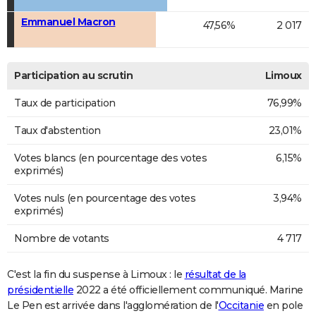
Emmanuel Macron
47,56%
2 017
Participation au scrutin
Limoux
Taux de participation
76,99%
Taux d'abstention
23,01%
Votes blancs (en pourcentage des votes
6,15%
exprimés)
Votes nuls (en pourcentage des votes
3,94%
exprimés)
Nombre de votants
4 717
C'est la fin du suspense à Limoux : le
résultat de la
présidentielle
2022 a été officiellement communiqué. Marine
Le Pen est arrivée dans l'agglomération de l'
Occitanie
en pole