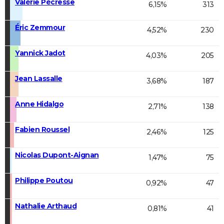
Valérie Pécresse
6,15%
313
Éric Zemmour
4,52%
230
Yannick Jadot
4,03%
205
Jean Lassalle
3,68%
187
Anne Hidalgo
2,71%
138
Fabien Roussel
2,46%
125
Nicolas Dupont-Aignan
1,47%
75
Philippe Poutou
0,92%
47
Nathalie Arthaud
0,81%
41