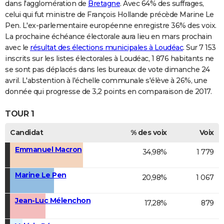
dans l'agglomération de
Bretagne
. Avec 64% des suffrages,
celui qui fut ministre de François Hollande précède Marine Le
Pen. L'ex-parlementaire européenne enregistre 36% des voix.
La prochaine échéance électorale aura lieu en mars prochain
avec le
résultat des élections municipales à Loudéac
. Sur 7 153
inscrits sur les listes électorales à Loudéac, 1 876 habitants ne
se sont pas déplacés dans les bureaux de vote dimanche 24
avril. L'abstention à l'échelle communale s'élève à 26%, une
donnée qui progresse de 3,2 points en comparaison de 2017.
TOUR 1
Candidat
% des voix
Voix
Emmanuel Macron
34,98%
1 779
Marine Le Pen
20,98%
1 067
Jean-Luc Mélenchon
17,28%
879