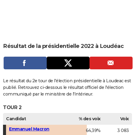
City break
Voyage de noces
Climat
Destinations
Voyage nature
Forum
+
PHOTO
GUIDES D'ACHAT
BONS PLANS
CARTE DE VOEUX
Résultat de la présidentielle 2022 à Loudéac
Carte Bonne année
Carte Pâques
Carte de Noël
Carte Saint-Valentin
Carte d'anniversaire
DICTIONNAIRE
Biographies
Expressions
Dictionnaire
Citations
Proverbes
PROGRAMME TV
COPAINS D'AVANT
Le résultat du 2e tour de l'élection présidentielle à Loudeac est
publié. Retrouvez ci-dessous le résultat officiel de l'élection
Se connecter
Collèges
Universités
Service militaire
S'inscrire
Lycées
Primaires
Entreprises
Avis de recherche
AVIS DE DÉCÈS
communiqué par le ministère de l'Intérieur.
FORUM
TOUR 2
Lifestyle
Sport
Television
Cinema
Bricolage
Culture
Auto
Voyage
Candidat
% des voix
Voix
Emmanuel Macron
64,39%
3 083