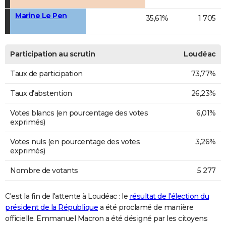
Marine Le Pen
35,61%
1 705
Participation au scrutin
Loudéac
Taux de participation
73,77%
Taux d'abstention
26,23%
Votes blancs (en pourcentage des votes
6,01%
exprimés)
Votes nuls (en pourcentage des votes
3,26%
exprimés)
Nombre de votants
5 277
C'est la fin de l'attente à Loudéac : le
résultat de l'élection du
président de la République
a été proclamé de manière
officielle. Emmanuel Macron a été désigné par les citoyens