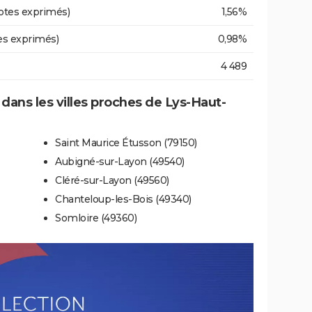
otes exprimés)
1,56%
es exprimés)
0,98%
4 489
 dans les villes proches de Lys-Haut-
Saint Maurice Étusson (79150)
Aubigné-sur-Layon (49540)
Cléré-sur-Layon (49560)
Chanteloup-les-Bois (49340)
Somloire (49360)