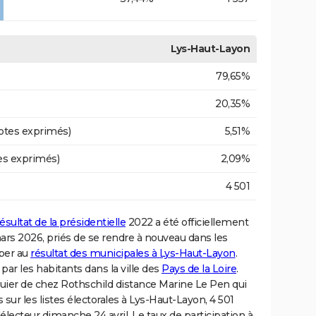
Lys-Haut-Layon
79,65%
20,35%
otes exprimés)
5,51%
es exprimés)
2,09%
4 501
ésultat de la présidentielle
2022 a été officiellement
ars 2026, priés de se rendre à nouveau dans les
iper au
résultat des municipales à Lys-Haut-Layon
.
r les habitants dans la ville des
Pays de la Loire
.
quier de chez Rothschild distance Marine Le Pen qui
s sur les listes électorales à Lys-Haut-Layon, 4 501
'électeur dimanche 24 avril. Le taux de participation à