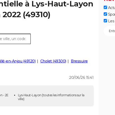
ntielle à Lys-Haut-Layon
Actu
n 2022 (49310)
Spo
Les 
lé-en-Anjou (49120)
Cholet (49300)
Bressuire
20/06/26 15:41
n - 2E
Lys-Haut-Layon
(toutes les informations sur la
ville)