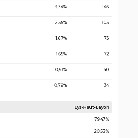
3,34%
146
2,35%
103
1,67%
73
1,65%
72
0,91%
40
0,78%
34
Lys-Haut-Layon
79,47%
20,53%