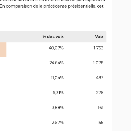
 En comparaison de la précédente présidentielle, cet
% des voix
Voix
40,07%
1 753
24,64%
1 078
11,04%
483
6,31%
276
3,68%
161
3,57%
156