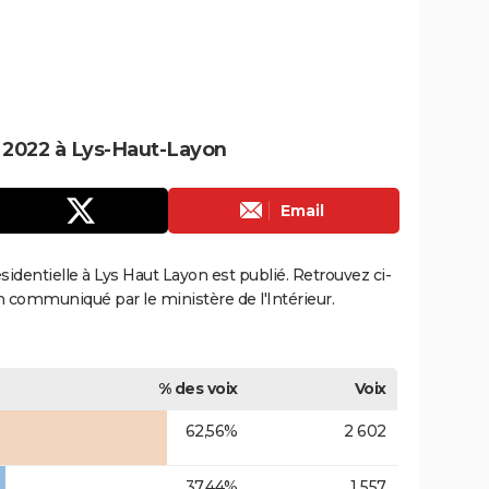
e 2022 à Lys-Haut-Layon
Email
ésidentielle à Lys Haut Layon est publié. Retrouvez ci-
ion communiqué par le ministère de l'Intérieur.
% des voix
Voix
62,56%
2 602
37,44%
1 557