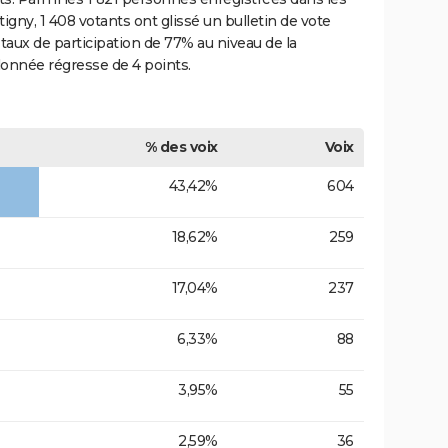
igny, 1 408 votants ont glissé un bulletin de vote
 taux de participation de 77% au niveau de la
onnée régresse de 4 points.
% des voix
Voix
43,42%
604
18,62%
259
17,04%
237
6,33%
88
3,95%
55
2,59%
36