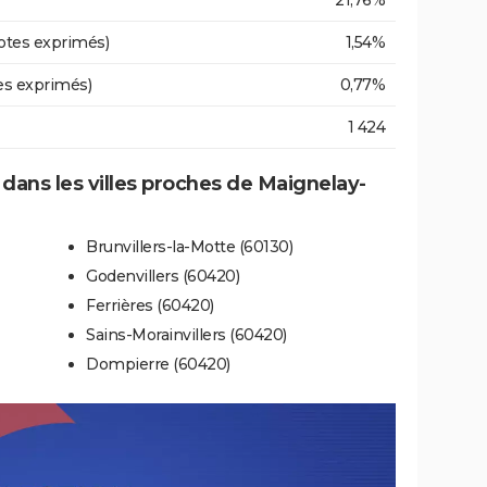
21,76%
otes exprimés)
1,54%
es exprimés)
0,77%
1 424
e dans les villes proches de Maignelay-
Brunvillers-la-Motte (60130)
Godenvillers (60420)
Ferrières (60420)
Sains-Morainvillers (60420)
Dompierre (60420)