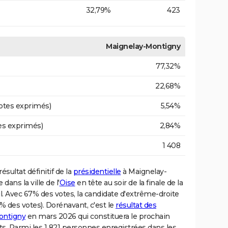
32,79%
423
Maignelay-Montigny
77,32%
22,68%
otes exprimés)
5,54%
es exprimés)
2,84%
1 408
ésultat définitif de la
présidentielle
à Maignelay-
ans la ville de l'
Oise
en tête au soir de la finale de la
l. Avec 67% des votes, la candidate d'extrême-droite
des votes). Dorénavant, c'est le
résultat des
ontigny
en mars 2026 qui constituera le prochain
ts. Parmi les 1 821 personnes enregistrées dans les