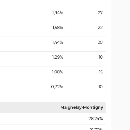
1,94%
27
1,58%
22
1,44%
20
1,29%
18
1,08%
15
0,72%
10
Maignelay-Montigny
78,24%