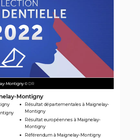
elay-Montigny
© DR
gnelay-Montigny
tigny
Résultat départementales à Maignelay-
Montigny
ontigny
Résultat européennes à Maignelay-
Montigny
Référendum à Maignelay-Montigny