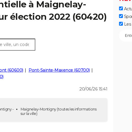
ntielle à Maignelay-
Actu
ur élection 2022 (60420)
Spo
Les 
ont (60600)
Pont-Sainte-Maxence (60700)
0)
20/06/26 15:41
ntigny -
Maignelay-Montigny
(toutes les informations
sur la ville)