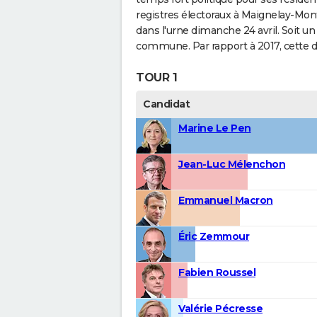
registres électoraux à Maignelay-Mont
dans l'urne dimanche 24 avril. Soit un
commune. Par rapport à 2017, cette d
TOUR 1
Candidat
Marine Le Pen
Jean-Luc Mélenchon
Emmanuel Macron
Éric Zemmour
Fabien Roussel
Valérie Pécresse