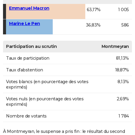
Emmanuel Macron
63,17%
1 005
Marine Le Pen
36,83%
586
Participation au scrutin
Montmeyran
Taux de participation
81,13%
Taux d'abstention
18,87%
Votes blancs (en pourcentage des votes
8,13%
exprimés)
Votes nuls (en pourcentage des votes
2,69%
exprimés)
Nombre de votants
1 784
À Montmeyran, le suspense a pris fin : le résultat du second