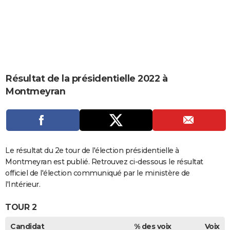
City break
Voyage de noces
Climat
Destinations
Voyage nature
Forum
+
PHOTO
GUIDES D'ACHAT
BONS PLANS
CARTE DE VOEUX
Résultat de la présidentielle 2022 à
Montmeyran
Carte Bonne année
Carte Pâques
Carte de Noël
Carte Saint-Valentin
Carte d'anniversaire
DICTIONNAIRE
Biographies
Expressions
Dictionnaire
Citations
Proverbes
PROGRAMME TV
COPAINS D'AVANT
Le résultat du 2e tour de l'élection présidentielle à
Se connecter
Collèges
Universités
Service militaire
S'inscrire
Lycées
Primaires
Entreprises
Avis de recherche
AVIS DE DÉCÈS
Montmeyran est publié. Retrouvez ci-dessous le résultat
officiel de l'élection communiqué par le ministère de
FORUM
l'Intérieur.
Lifestyle
Sport
Television
Cinema
Bricolage
Culture
Auto
Voyage
TOUR 2
Candidat
% des voix
Voix