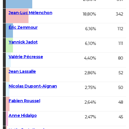
Jean-Luc Mélenchon
18,80%
342
Éric Zemmour
6,16%
112
Yannick Jadot
6,10%
111
Valérie Pécresse
4,40%
80
Jean Lassalle
2,86%
52
Nicolas Dupont-Aignan
2,75%
50
Fabien Roussel
2,64%
48
Anne Hidalgo
2,47%
45