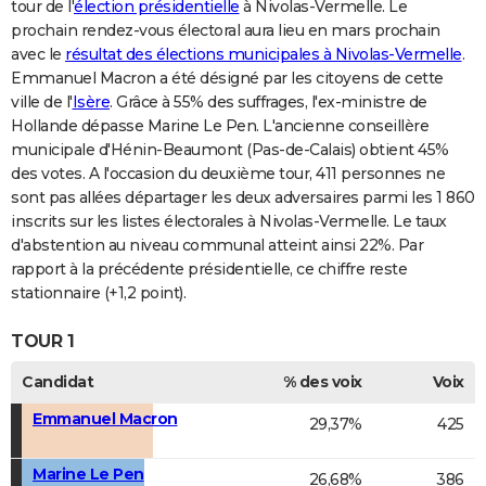
tour de l'
élection présidentielle
à Nivolas-Vermelle. Le
prochain rendez-vous électoral aura lieu en mars prochain
avec le
résultat des élections municipales à Nivolas-Vermelle
.
Emmanuel Macron a été désigné par les citoyens de cette
ville de l'
Isère
. Grâce à 55% des suffrages, l'ex-ministre de
Hollande dépasse Marine Le Pen. L'ancienne conseillère
municipale d'Hénin-Beaumont (Pas-de-Calais) obtient 45%
des votes. A l'occasion du deuxième tour, 411 personnes ne
sont pas allées départager les deux adversaires parmi les 1 860
inscrits sur les listes électorales à Nivolas-Vermelle. Le taux
d'abstention au niveau communal atteint ainsi 22%. Par
rapport à la précédente présidentielle, ce chiffre reste
stationnaire (+1,2 point).
TOUR 1
Candidat
% des voix
Voix
Emmanuel Macron
29,37%
425
Marine Le Pen
26,68%
386