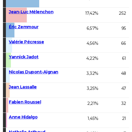
Jean-Luc Mélenchon
17,42%
252
Éric Zemmour
6,57%
95
Valérie Pécresse
4,56%
66
Yannick Jadot
4,22%
61
Nicolas Dupont-Aignan
3,32%
48
Jean Lassalle
3,25%
47
Fabien Roussel
2,21%
32
Anne Hidalgo
1,45%
21
Nathalie Arthaud