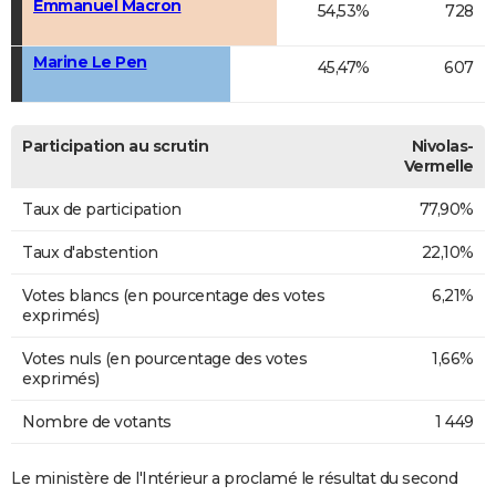
Emmanuel Macron
54,53%
728
Marine Le Pen
45,47%
607
Participation au scrutin
Nivolas-
Vermelle
Taux de participation
77,90%
Taux d'abstention
22,10%
Votes blancs (en pourcentage des votes
6,21%
exprimés)
Votes nuls (en pourcentage des votes
1,66%
exprimés)
Nombre de votants
1 449
Le ministère de l'Intérieur a proclamé le résultat du second