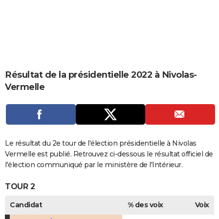
City break
Voyage de noces
Climat
Destinations
Voyage nature
Forum
+
PHOTO
GUIDES D'ACHAT
BONS PLANS
CARTE DE VOEUX
Résultat de la présidentielle 2022 à Nivolas-
Vermelle
Carte Bonne année
Carte Pâques
Carte de Noël
Carte Saint-Valentin
Carte d'anniversaire
DICTIONNAIRE
Biographies
Expressions
Dictionnaire
Citations
Proverbes
PROGRAMME TV
COPAINS D'AVANT
Le résultat du 2e tour de l'élection présidentielle à Nivolas
Se connecter
Collèges
Universités
Service militaire
S'inscrire
Lycées
Primaires
Entreprises
Avis de recherche
AVIS DE DÉCÈS
Vermelle est publié. Retrouvez ci-dessous le résultat officiel de
l'élection communiqué par le ministère de l'Intérieur.
FORUM
TOUR 2
Lifestyle
Sport
Television
Cinema
Bricolage
Culture
Auto
Voyage
Candidat
% des voix
Voix