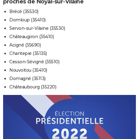
proches de Noyal-sur-Vilaine
Brécé (35530)
Domloup (35410)
Servon-sur-Vilaine (35530)
Châteaugiron (35410)
Acigné (35690)
Chantepie (35135)
Cesson-Sévigné (35510)
Nouvoitou (35410)
Domagné (35113)
Châteaubourg (35220)