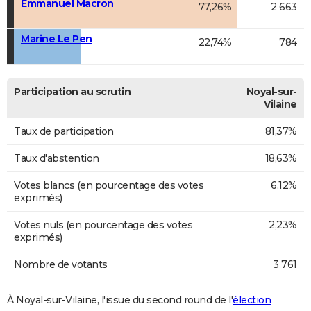
Emmanuel Macron
77,26%
2 663
Marine Le Pen
22,74%
784
Participation au scrutin
Noyal-sur-
Vilaine
Taux de participation
81,37%
Taux d'abstention
18,63%
Votes blancs (en pourcentage des votes
6,12%
exprimés)
Votes nuls (en pourcentage des votes
2,23%
exprimés)
Nombre de votants
3 761
À Noyal-sur-Vilaine, l'issue du second round de l'
élection