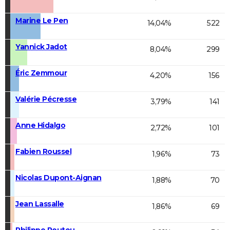
Marine Le Pen
14,04%
522
Yannick Jadot
8,04%
299
Éric Zemmour
4,20%
156
Valérie Pécresse
3,79%
141
Anne Hidalgo
2,72%
101
Fabien Roussel
1,96%
73
Nicolas Dupont-Aignan
1,88%
70
Jean Lassalle
1,86%
69
Philippe Poutou