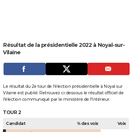
City break
Voyage de noces
Climat
Destinations
Voyage nature
Forum
+
PHOTO
GUIDES D'ACHAT
BONS PLANS
CARTE DE VOEUX
Résultat de la présidentielle 2022 à Noyal-sur-
Vilaine
Carte Bonne année
Carte Pâques
Carte de Noël
Carte Saint-Valentin
Carte d'anniversaire
DICTIONNAIRE
Biographies
Expressions
Dictionnaire
Citations
Proverbes
PROGRAMME TV
COPAINS D'AVANT
Le résultat du 2e tour de l'élection présidentielle à Noyal sur
Se connecter
Collèges
Universités
Service militaire
S'inscrire
Lycées
Primaires
Entreprises
Avis de recherche
AVIS DE DÉCÈS
Vilaine est publié. Retrouvez ci-dessous le résultat officiel de
l'élection communiqué par le ministère de l'Intérieur.
FORUM
TOUR 2
Lifestyle
Sport
Television
Cinema
Bricolage
Culture
Auto
Voyage
Candidat
% des voix
Voix