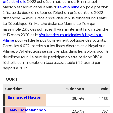
présidentielle
2022 est désormais connue. Emmanuel
Macron est arrivé dans la ville d'
Ille-et-Vilaine
en pole position
à l'issue du deuxième tour de l'élection présidentielle 2022,
dimanche 24 avril. Grâce à 77% des voix, le fondateur du parti
La République En Marche distance Marine Le Pen qui
rassemble 23% des suffrages. Il va maintenant falloir attendre
le 15 mars 2026 et le
résultat des municipales à Noyal-sur-
Vilaine
pour valider le positionnement politique des votants.
Parmi les 4 622 inscrits sur les listes électorales à Noyal-sur-
Vilaine, 3 761 électeurs se sont rendus dans les isoloirs pour le
deuxième tour. Le taux de participation atteint donc 81% à
l'échelle communale, un taux assez stable (-1,9 point) par
rapport à 2017.
TOUR 1
Candidat
% des voix
Voix
Emmanuel Macron
39,44%
1 466
Jean-Luc Mélenchon
20,37%
757