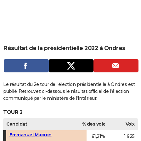
City break
Voyage de noces
Climat
Destinations
Voyage nature
Forum
+
PHOTO
GUIDES D'ACHAT
BONS PLANS
CARTE DE VOEUX
Résultat de la présidentielle 2022 à Ondres
Carte Bonne année
Carte Pâques
Carte de Noël
Carte Saint-Valentin
Carte d'anniversaire
DICTIONNAIRE
Biographies
Expressions
Dictionnaire
Citations
Proverbes
PROGRAMME TV
COPAINS D'AVANT
Le résultat du 2e tour de l'élection présidentielle à Ondres est
publié. Retrouvez ci-dessous le résultat officiel de l'élection
Se connecter
Collèges
Universités
Service militaire
S'inscrire
Lycées
Primaires
Entreprises
Avis de recherche
AVIS DE DÉCÈS
communiqué par le ministère de l'Intérieur.
FORUM
TOUR 2
Lifestyle
Sport
Television
Cinema
Bricolage
Culture
Auto
Voyage
Candidat
% des voix
Voix
Emmanuel Macron
61,21%
1 925