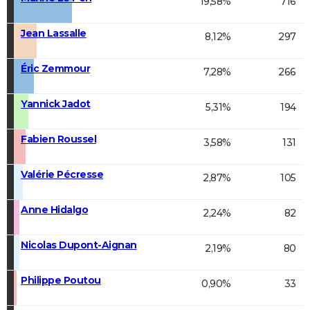
19,58%
716
Jean Lassalle
8,12%
297
Éric Zemmour
7,28%
266
Yannick Jadot
5,31%
194
Fabien Roussel
3,58%
131
Valérie Pécresse
2,87%
105
Anne Hidalgo
2,24%
82
Nicolas Dupont-Aignan
2,19%
80
Philippe Poutou
0,90%
33