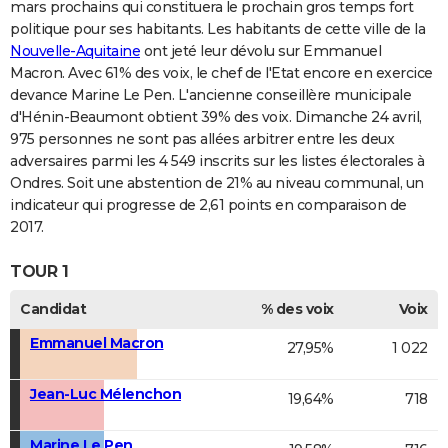
mars prochains qui constituera le prochain gros temps fort
politique pour ses habitants. Les habitants de cette ville de la
Nouvelle-Aquitaine
ont jeté leur dévolu sur Emmanuel
Macron. Avec 61% des voix, le chef de l'Etat encore en exercice
devance Marine Le Pen. L'ancienne conseillère municipale
d'Hénin-Beaumont obtient 39% des voix. Dimanche 24 avril,
975 personnes ne sont pas allées arbitrer entre les deux
adversaires parmi les 4 549 inscrits sur les listes électorales à
Ondres. Soit une abstention de 21% au niveau communal, un
indicateur qui progresse de 2,61 points en comparaison de
2017.
TOUR 1
Candidat
% des voix
Voix
Emmanuel Macron
27,95%
1 022
Jean-Luc Mélenchon
19,64%
718
Marine Le Pen