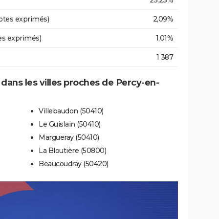
25,23%
otes exprimés)
2,09%
es exprimés)
1,01%
1 387
 dans les villes proches de Percy-en-
Villebaudon (50410)
Le Guislain (50410)
Margueray (50410)
La Bloutière (50800)
Beaucoudray (50420)