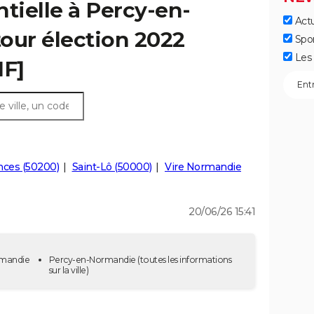
ntielle à Percy-en-
Actu
our élection 2022
Spo
Les 
IF]
nces (50200)
Saint-Lô (50000)
Vire Normandie
20/06/26 15:41
ormandie
Percy-en-Normandie
(toutes les informations
sur la ville)