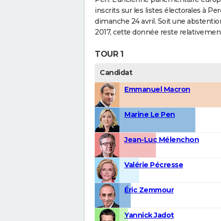
inscrits sur les listes électorales à
dimanche 24 avril. Soit une abstenti
2017, cette donnée reste relativement 
TOUR 1
Candidat
Emmanuel Macron
Marine Le Pen
Jean-Luc Mélenchon
Valérie Pécresse
Éric Zemmour
Yannick Jadot