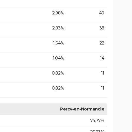
2,98%
40
2,83%
38
1,64%
22
1,04%
14
0,82%
11
0,82%
11
Percy-en-Normandie
74,77%