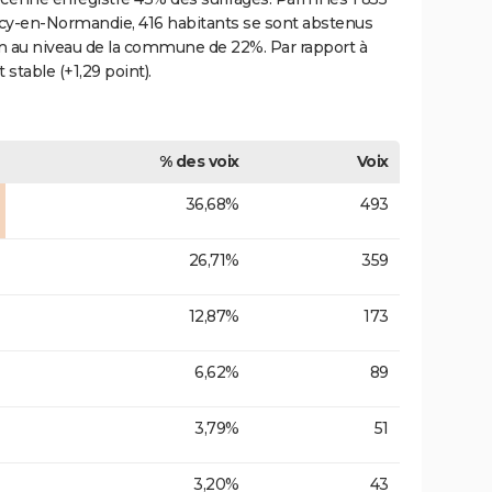
 Percy-en-Normandie, 416 habitants se sont abstenus
on au niveau de la commune de 22%. Par rapport à
stable (+1,29 point).
% des voix
Voix
36,68%
493
26,71%
359
12,87%
173
6,62%
89
3,79%
51
3,20%
43