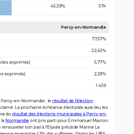
43,39%
574
Percy-en-Normandie
77,57%
22,43%
otes exprimés)
5,77%
es exprimés)
2,29%
1 439
e à Percy-en-Normandie : le
résultat de l'élection
oclamé. La prochaine échéance électorale aura lieu les
ira du
résultat des élections municipales à Percy-en-
 la
Normandie
ont pris parti pour Emmanuel Macron.
e renouveler son bail à l'Elysée précède Marine Le
enne enregistre 43% des suffrages. Parmi les 1 855