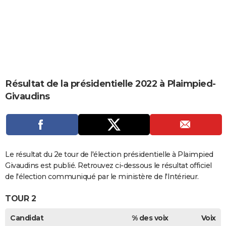
City break
Voyage de noces
Climat
Destinations
Voyage nature
Forum
+
PHOTO
GUIDES D'ACHAT
BONS PLANS
CARTE DE VOEUX
Résultat de la présidentielle 2022 à Plaimpied-
Carte Bonne année
Carte Pâques
Carte de Noël
Carte Saint-Valentin
Carte d'anniversaire
DICTIONNAIRE
Givaudins
Biographies
Expressions
Dictionnaire
Citations
Proverbes
PROGRAMME TV
COPAINS D'AVANT
Se connecter
Collèges
Universités
Service militaire
S'inscrire
Lycées
Primaires
Entreprises
Avis de recherche
Le résultat du 2e tour de l'élection présidentielle à Plaimpied
AVIS DE DÉCÈS
Givaudins est publié. Retrouvez ci-dessous le résultat officiel
FORUM
de l'élection communiqué par le ministère de l'Intérieur.
Lifestyle
Sport
Television
Cinema
Bricolage
Culture
Auto
Voyage
TOUR 2
Candidat
% des voix
Voix