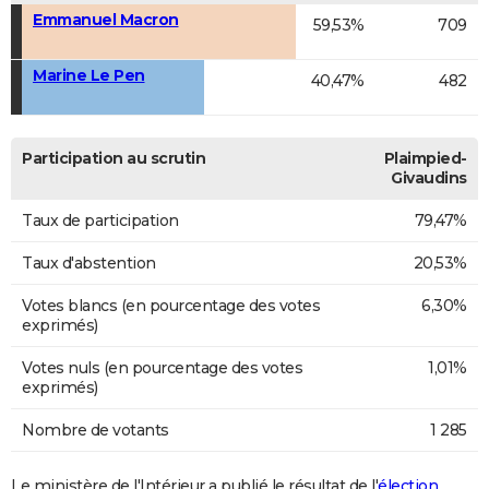
Emmanuel Macron
59,53%
709
Marine Le Pen
40,47%
482
Participation au scrutin
Plaimpied-
Givaudins
Taux de participation
79,47%
Taux d'abstention
20,53%
Votes blancs (en pourcentage des votes
6,30%
exprimés)
Votes nuls (en pourcentage des votes
1,01%
exprimés)
Nombre de votants
1 285
Le ministère de l'Intérieur a publié le résultat de l'
élection