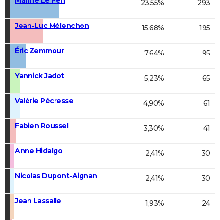
Marine Le Pen
23,55%
293
Jean-Luc Mélenchon
15,68%
195
Éric Zemmour
7,64%
95
Yannick Jadot
5,23%
65
Valérie Pécresse
4,90%
61
Fabien Roussel
3,30%
41
Anne Hidalgo
2,41%
30
Nicolas Dupont-Aignan
2,41%
30
Jean Lassalle
1,93%
24