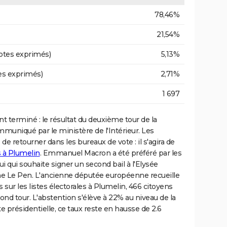
78,46%
21,54%
otes exprimés)
5,13%
es exprimés)
2,71%
1 697
t terminé : le résultat du deuxième tour de la
mmuniqué par le ministère de l'Intérieur. Les
de retourner dans les bureaux de vote : il s'agira de
s à Plumelin
. Emmanuel Macron a été préféré par les
lui qui souhaite signer un second bail à l'Elysée
ne Le Pen. L'ancienne députée européenne recueille
 sur les listes électorales à Plumelin, 466 citoyens
cond tour. L'abstention s'élève à 22% au niveau de la
 présidentielle, ce taux reste en hausse de 2.6