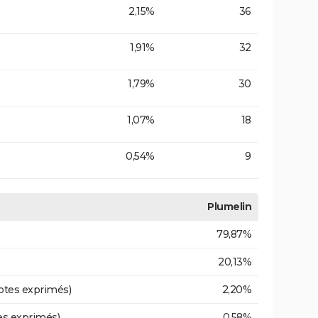
2,15%
36
1,91%
32
1,79%
30
1,07%
18
0,54%
9
Plumelin
79,87%
20,13%
otes exprimés)
2,20%
es exprimés)
0,58%