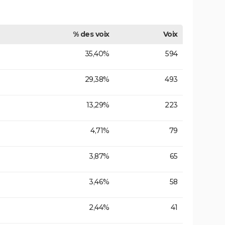
% des voix
Voix
35,40%
594
29,38%
493
13,29%
223
4,71%
79
3,87%
65
3,46%
58
2,44%
41