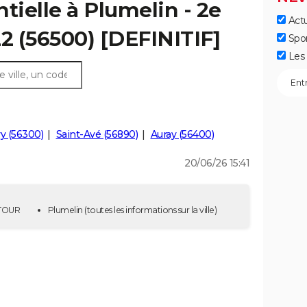
tielle à Plumelin - 2e
Actu
22 (56500) [DEFINITIF]
Spo
Les 
y (56300)
Saint-Avé (56890)
Auray (56400)
20/06/26 15:41
E TOUR
Plumelin
(toutes les informations sur la ville)