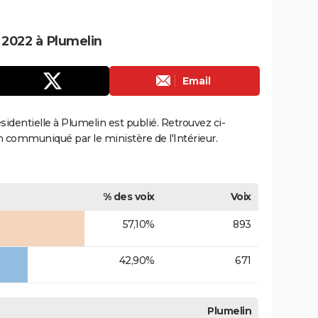
e 2022 à Plumelin
Email
ésidentielle à Plumelin est publié. Retrouvez ci-
ion communiqué par le ministère de l'Intérieur.
% des voix
Voix
57,10%
893
42,90%
671
Plumelin