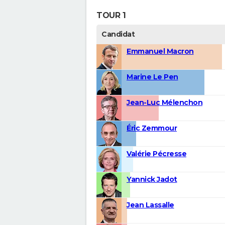
TOUR 1
Candidat
Emmanuel Macron
Marine Le Pen
Jean-Luc Mélenchon
Éric Zemmour
Valérie Pécresse
Yannick Jadot
Jean Lassalle