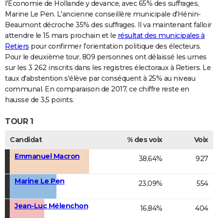
l'Economie de Hollande y devance, avec 65% des suffrages,
Marine Le Pen. L'ancienne conseillère municipale d'Hénin-
Beaumont décroche 35% des suffrages. Il va maintenant falloir
attendre le 15 mars prochain et le
résultat des municipales à
Retiers
pour confirmer l'orientation politique des électeurs.
Pour le deuxième tour, 809 personnes ont délaissé les urnes
sur les 3 262 inscrits dans les registres électoraux à Retiers. Le
taux d'abstention s'élève par conséquent à 25% au niveau
communal. En comparaison de 2017, ce chiffre reste en
hausse de 3,5 points.
TOUR 1
Candidat
% des voix
Voix
Emmanuel Macron
38,64%
927
Marine Le Pen
23,09%
554
Jean-Luc Mélenchon
16,84%
404