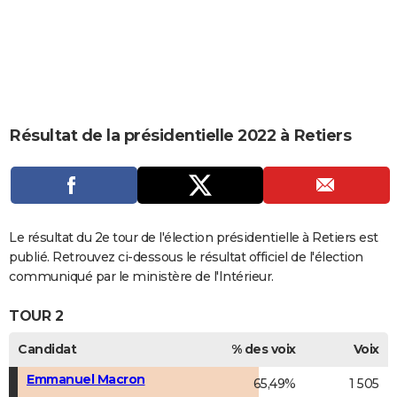
City break
Voyage de noces
Climat
Destinations
Voyage nature
Forum
+
PHOTO
GUIDES D'ACHAT
BONS PLANS
CARTE DE VOEUX
Résultat de la présidentielle 2022 à Retiers
Carte Bonne année
Carte Pâques
Carte de Noël
Carte Saint-Valentin
Carte d'anniversaire
DICTIONNAIRE
Biographies
Expressions
Dictionnaire
Citations
Proverbes
PROGRAMME TV
COPAINS D'AVANT
Le résultat du 2e tour de l'élection présidentielle à Retiers est
publié. Retrouvez ci-dessous le résultat officiel de l'élection
Se connecter
Collèges
Universités
Service militaire
S'inscrire
Lycées
Primaires
Entreprises
Avis de recherche
AVIS DE DÉCÈS
communiqué par le ministère de l'Intérieur.
FORUM
TOUR 2
Lifestyle
Sport
Television
Cinema
Bricolage
Culture
Auto
Voyage
Candidat
% des voix
Voix
Emmanuel Macron
65,49%
1 505