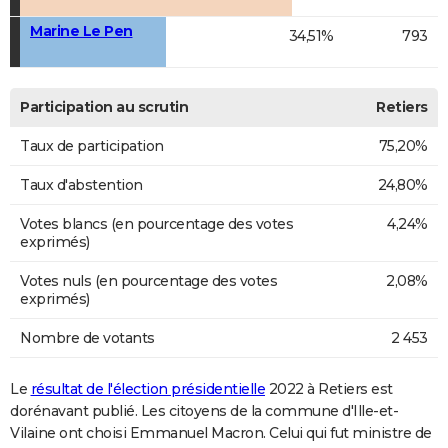
Marine Le Pen
34,51%
793
Participation au scrutin
Retiers
Taux de participation
75,20%
Taux d'abstention
24,80%
Votes blancs (en pourcentage des votes
4,24%
exprimés)
Votes nuls (en pourcentage des votes
2,08%
exprimés)
Nombre de votants
2 453
Le
résultat de l'élection présidentielle
2022 à Retiers est
dorénavant publié. Les citoyens de la commune d'Ille-et-
Vilaine ont choisi Emmanuel Macron. Celui qui fut ministre de