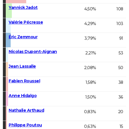
Yannick Jadot
4,50%
108
Valérie Pécresse
4,29%
103
Éric Zemmour
3,79%
91
Nicolas Dupont-Aignan
2,21%
53
Jean Lassalle
2,08%
50
Fabien Roussel
1,58%
38
Anne Hidalgo
1,50%
36
Nathalie Arthaud
0,83%
20
Philippe Poutou
0,63%
15