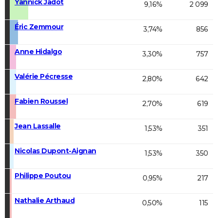
Yannick Jadot
9,16%
2 099
Éric Zemmour
3,74%
856
Anne Hidalgo
3,30%
757
Valérie Pécresse
2,80%
642
Fabien Roussel
2,70%
619
Jean Lassalle
1,53%
351
Nicolas Dupont-Aignan
1,53%
350
Philippe Poutou
0,95%
217
Nathalie Arthaud
0,50%
115