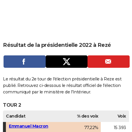
City break
Voyage de noces
Climat
Destinations
Voyage nature
Forum
+
PHOTO
GUIDES D'ACHAT
BONS PLANS
CARTE DE VOEUX
Résultat de la présidentielle 2022 à Rezé
Carte Bonne année
Carte Pâques
Carte de Noël
Carte Saint-Valentin
Carte d'anniversaire
DICTIONNAIRE
Biographies
Expressions
Dictionnaire
Citations
Proverbes
PROGRAMME TV
COPAINS D'AVANT
Le résultat du 2e tour de l'élection présidentielle à Reze est
publié. Retrouvez ci-dessous le résultat officiel de l'élection
Se connecter
Collèges
Universités
Service militaire
S'inscrire
Lycées
Primaires
Entreprises
Avis de recherche
AVIS DE DÉCÈS
communiqué par le ministère de l'Intérieur.
FORUM
TOUR 2
Lifestyle
Sport
Television
Cinema
Bricolage
Culture
Auto
Voyage
Candidat
% des voix
Voix
Emmanuel Macron
77,22%
15 393