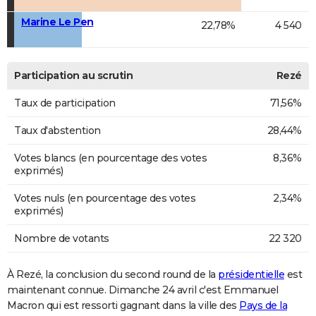
Marine Le Pen
22,78%
4 540
Participation au scrutin
Rezé
Taux de participation
71,56%
Taux d'abstention
28,44%
Votes blancs (en pourcentage des votes
8,36%
exprimés)
Votes nuls (en pourcentage des votes
2,34%
exprimés)
Nombre de votants
22 320
À Rezé, la conclusion du second round de la
présidentielle
est
maintenant connue. Dimanche 24 avril c'est Emmanuel
Macron qui est ressorti gagnant dans la ville des
Pays de la