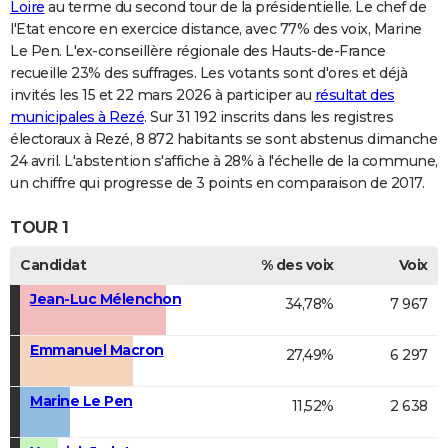
Loire
au terme du second tour de la présidentielle. Le chef de
l'Etat encore en exercice distance, avec 77% des voix, Marine
Le Pen. L'ex-conseillère régionale des Hauts-de-France
recueille 23% des suffrages. Les votants sont d'ores et déjà
invités les 15 et 22 mars 2026 à participer au
résultat des
municipales à Rezé
. Sur 31 192 inscrits dans les registres
électoraux à Rezé, 8 872 habitants se sont abstenus dimanche
24 avril. L'abstention s'affiche à 28% à l'échelle de la commune,
un chiffre qui progresse de 3 points en comparaison de 2017.
TOUR 1
Candidat
% des voix
Voix
Jean-Luc Mélenchon
34,78%
7 967
Emmanuel Macron
27,49%
6 297
Marine Le Pen
11,52%
2 638