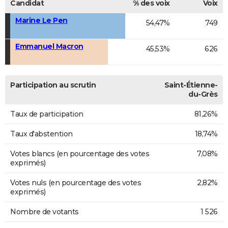
Candidat
% des voix
Voix
Marine Le Pen
54,47%
749
Emmanuel Macron
45,53%
626
Participation au scrutin
Saint-Étienne-
du-Grès
Taux de participation
81,26%
Taux d'abstention
18,74%
Votes blancs (en pourcentage des votes
7,08%
exprimés)
Votes nuls (en pourcentage des votes
2,82%
exprimés)
Nombre de votants
1 526