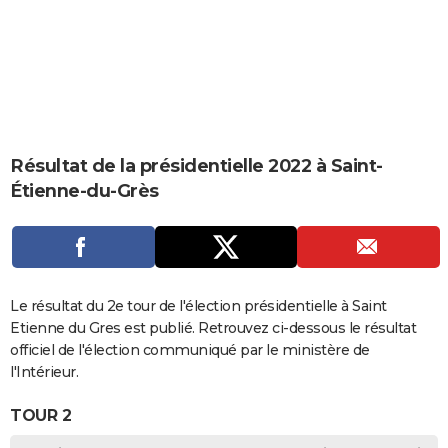
City break
Voyage de noces
Climat
Destinations
Voyage nature
Forum
+
PHOTO
GUIDES D'ACHAT
BONS PLANS
CARTE DE VOEUX
Résultat de la présidentielle 2022 à Saint-
Carte Bonne année
Carte Pâques
Carte de Noël
Carte Saint-Valentin
Carte d'anniversaire
DICTIONNAIRE
Étienne-du-Grès
Biographies
Expressions
Dictionnaire
Citations
Proverbes
PROGRAMME TV
COPAINS D'AVANT
Se connecter
Collèges
Universités
Service militaire
S'inscrire
Lycées
Primaires
Entreprises
Avis de recherche
Le résultat du 2e tour de l'élection présidentielle à Saint
AVIS DE DÉCÈS
Etienne du Gres est publié. Retrouvez ci-dessous le résultat
FORUM
officiel de l'élection communiqué par le ministère de
l'Intérieur.
Lifestyle
Sport
Television
Cinema
Bricolage
Culture
Auto
Voyage
TOUR 2