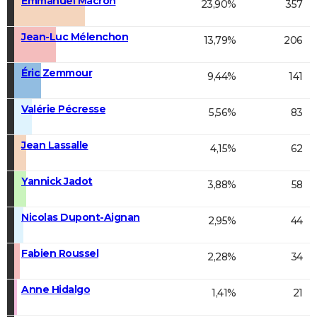
Emmanuel Macron
23,90%
357
Jean-Luc Mélenchon
13,79%
206
Éric Zemmour
9,44%
141
Valérie Pécresse
5,56%
83
Jean Lassalle
4,15%
62
Yannick Jadot
3,88%
58
Nicolas Dupont-Aignan
2,95%
44
Fabien Roussel
2,28%
34
Anne Hidalgo
1,41%
21