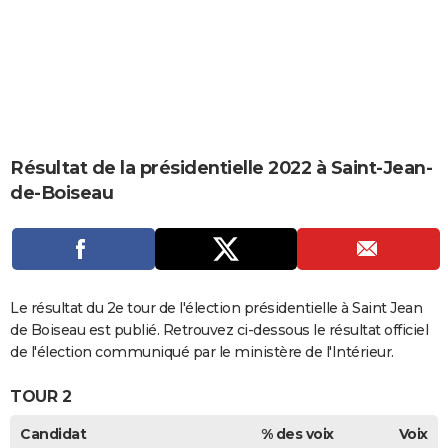
City break
Voyage de noces
Climat
Destinations
Voyage nature
Forum
+
PHOTO
GUIDES D'ACHAT
BONS PLANS
CARTE DE VOEUX
Résultat de la présidentielle 2022 à Saint-Jean-
Carte Bonne année
Carte Pâques
Carte de Noël
Carte Saint-Valentin
Carte d'anniversaire
DICTIONNAIRE
de-Boiseau
Biographies
Expressions
Dictionnaire
Citations
Proverbes
PROGRAMME TV
COPAINS D'AVANT
Se connecter
Collèges
Universités
Service militaire
S'inscrire
Lycées
Primaires
Entreprises
Avis de recherche
Le résultat du 2e tour de l'élection présidentielle à Saint Jean
AVIS DE DÉCÈS
de Boiseau est publié. Retrouvez ci-dessous le résultat officiel
FORUM
de l'élection communiqué par le ministère de l'Intérieur.
Lifestyle
Sport
Television
Cinema
Bricolage
Culture
Auto
Voyage
TOUR 2
Candidat
% des voix
Voix