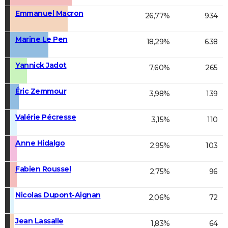
Emmanuel Macron
26,77%
934
Marine Le Pen
18,29%
638
Yannick Jadot
7,60%
265
Éric Zemmour
3,98%
139
Valérie Pécresse
3,15%
110
Anne Hidalgo
2,95%
103
Fabien Roussel
2,75%
96
Nicolas Dupont-Aignan
2,06%
72
Jean Lassalle
1,83%
64