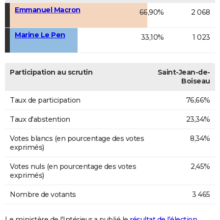
Emmanuel Macron
66,90%
2 068
Marine Le Pen
33,10%
1 023
Participation au scrutin
Saint-Jean-de-
Boiseau
Taux de participation
76,66%
Taux d'abstention
23,34%
Votes blancs (en pourcentage des votes
8,34%
exprimés)
Votes nuls (en pourcentage des votes
2,45%
exprimés)
Nombre de votants
3 465
Le ministère de l'Intérieur a publié le
résultat de l'élection