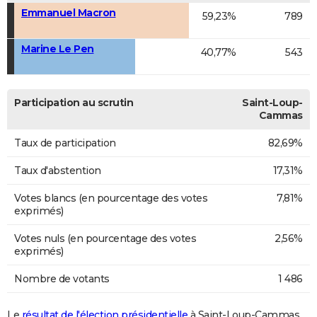
Emmanuel Macron
59,23%
789
Marine Le Pen
40,77%
543
Participation au scrutin
Saint-Loup-
Cammas
Taux de participation
82,69%
Taux d'abstention
17,31%
Votes blancs (en pourcentage des votes
7,81%
exprimés)
Votes nuls (en pourcentage des votes
2,56%
exprimés)
Nombre de votants
1 486
Le
résultat de l'élection présidentielle
à Saint-Loup-Cammas