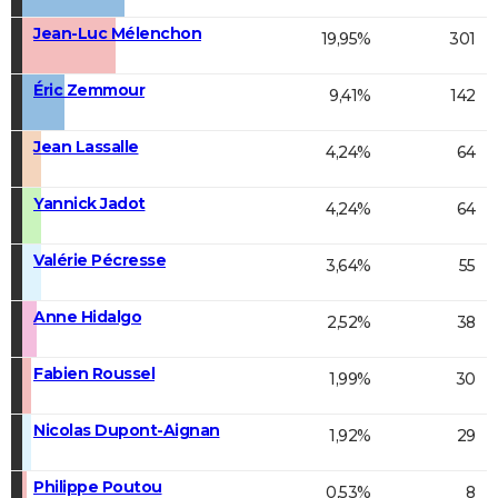
Jean-Luc Mélenchon
19,95%
301
Éric Zemmour
9,41%
142
Jean Lassalle
4,24%
64
Yannick Jadot
4,24%
64
Valérie Pécresse
3,64%
55
Anne Hidalgo
2,52%
38
Fabien Roussel
1,99%
30
Nicolas Dupont-Aignan
1,92%
29
Philippe Poutou
0,53%
8