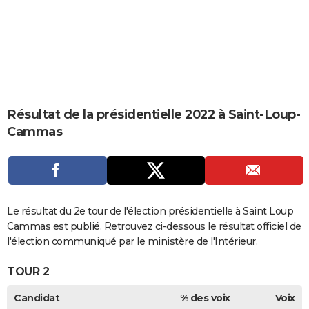
City break
Voyage de noces
Climat
Destinations
Voyage nature
Forum
+
PHOTO
GUIDES D'ACHAT
BONS PLANS
CARTE DE VOEUX
Résultat de la présidentielle 2022 à Saint-Loup-
Carte Bonne année
Carte Pâques
Carte de Noël
Carte Saint-Valentin
Carte d'anniversaire
DICTIONNAIRE
Cammas
Biographies
Expressions
Dictionnaire
Citations
Proverbes
PROGRAMME TV
COPAINS D'AVANT
Se connecter
Collèges
Universités
Service militaire
S'inscrire
Lycées
Primaires
Entreprises
Avis de recherche
Le résultat du 2e tour de l'élection présidentielle à Saint Loup
AVIS DE DÉCÈS
Cammas est publié. Retrouvez ci-dessous le résultat officiel de
FORUM
l'élection communiqué par le ministère de l'Intérieur.
Lifestyle
Sport
Television
Cinema
Bricolage
Culture
Auto
Voyage
TOUR 2
Candidat
% des voix
Voix