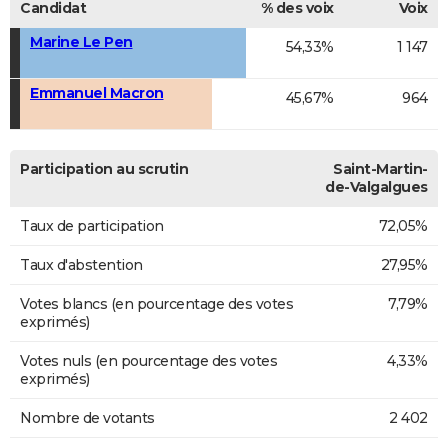
Candidat
% des voix
Voix
Marine Le Pen
54,33%
1 147
Emmanuel Macron
45,67%
964
Participation au scrutin
Saint-Martin-
de-Valgalgues
Taux de participation
72,05%
Taux d'abstention
27,95%
Votes blancs (en pourcentage des votes
7,79%
exprimés)
Votes nuls (en pourcentage des votes
4,33%
exprimés)
Nombre de votants
2 402