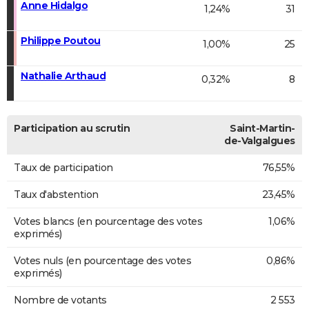
Anne Hidalgo
1,24%
31
Philippe Poutou
1,00%
25
Nathalie Arthaud
0,32%
8
Participation au scrutin
Saint-Martin-
de-Valgalgues
Taux de participation
76,55%
Taux d'abstention
23,45%
Votes blancs (en pourcentage des votes
1,06%
exprimés)
Votes nuls (en pourcentage des votes
0,86%
exprimés)
Nombre de votants
2 553