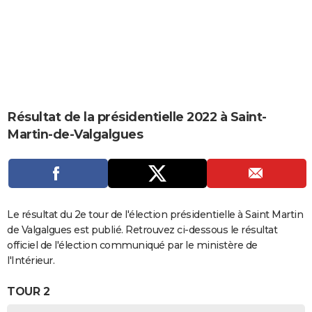
City break
Voyage de noces
Climat
Destinations
Voyage nature
Forum
+
PHOTO
GUIDES D'ACHAT
BONS PLANS
CARTE DE VOEUX
Résultat de la présidentielle 2022 à Saint-
Carte Bonne année
Carte Pâques
Carte de Noël
Carte Saint-Valentin
Carte d'anniversaire
DICTIONNAIRE
Martin-de-Valgalgues
Biographies
Expressions
Dictionnaire
Citations
Proverbes
PROGRAMME TV
COPAINS D'AVANT
Se connecter
Collèges
Universités
Service militaire
S'inscrire
Lycées
Primaires
Entreprises
Avis de recherche
Le résultat du 2e tour de l'élection présidentielle à Saint Martin
AVIS DE DÉCÈS
de Valgalgues est publié. Retrouvez ci-dessous le résultat
FORUM
officiel de l'élection communiqué par le ministère de
l'Intérieur.
Lifestyle
Sport
Television
Cinema
Bricolage
Culture
Auto
Voyage
TOUR 2