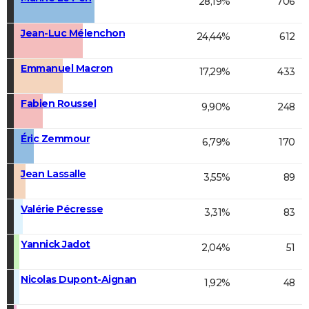
28,19%
706
Jean-Luc Mélenchon
24,44%
612
Emmanuel Macron
17,29%
433
Fabien Roussel
9,90%
248
Éric Zemmour
6,79%
170
Jean Lassalle
3,55%
89
Valérie Pécresse
3,31%
83
Yannick Jadot
2,04%
51
Nicolas Dupont-Aignan
1,92%
48